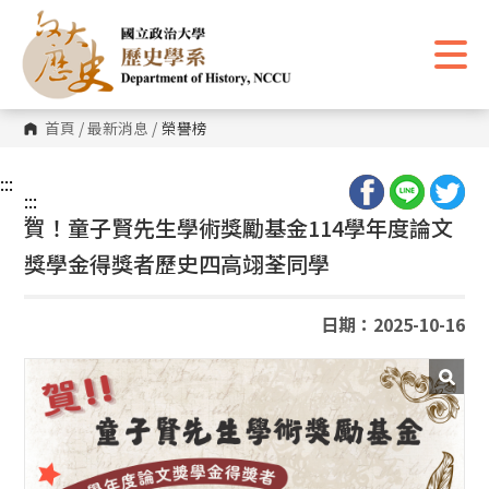
跳
到
主
要
內
容
區
首頁
/
最新消息
/
榮譽榜
塊
:::
:::
:::
賀！童子賢先生學術獎勵基金114學年度論文
獎學金得獎者歷史四高翊荃同學
日期：2025-10-16