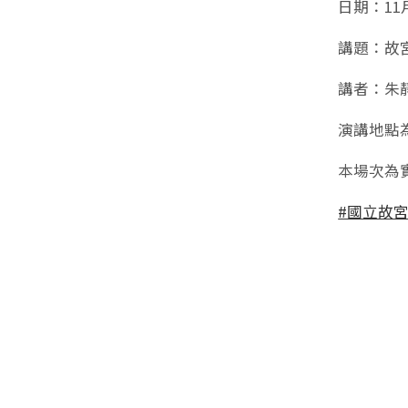
日期：11月
講題：故
講者：朱
演講地點
本場次為
#國立故