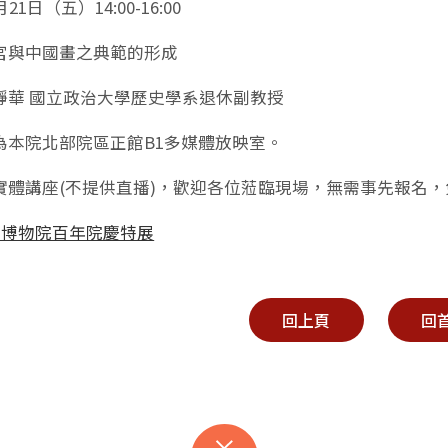
21日（五）14:00-16:00
宮與中國畫之典範的形成
靜華 國立政治大學歷史學系退休副教授
為本院北部院區正館B1多媒體放映室。
實體講座(不提供直播)，歡迎各位蒞臨現場，無需事先報名
宮博物院百年院慶特展
回上頁
回