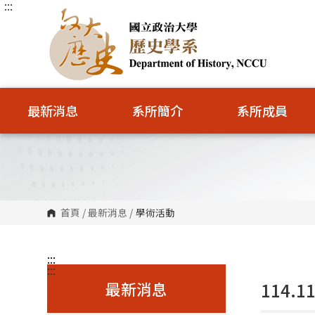
:::
跳
到
主
要
內
容
區
塊
最新消息
系所簡介
系所成員
首頁
/
最新消息
/
學術活動
:::
:::
最新消息
114