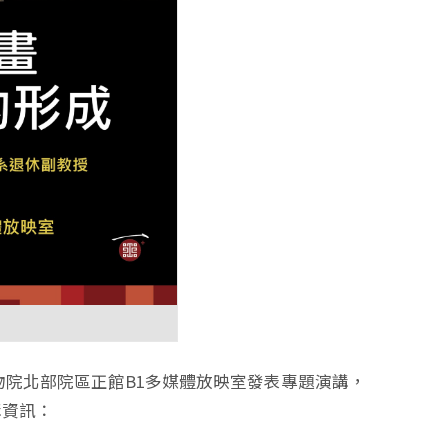
博物院北部院區正館B1多媒體放映室發表專題演講，
講資訊：