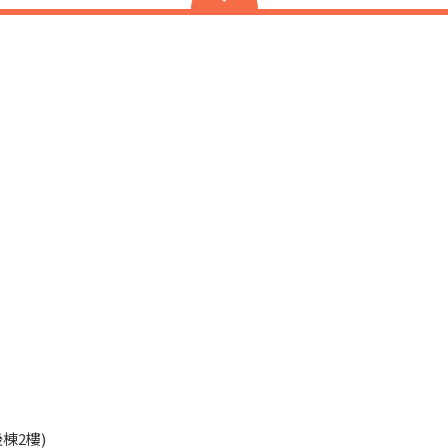
45
棟2樓)