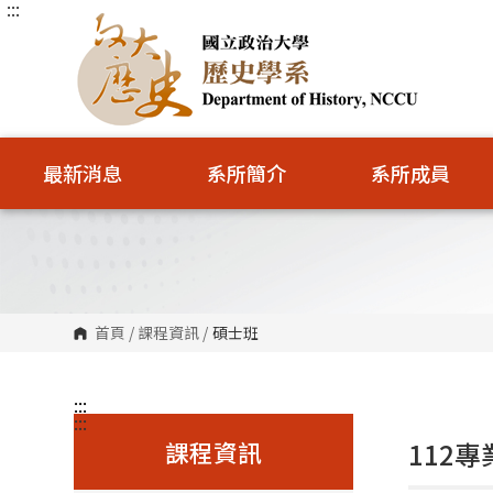
:::
跳
到
主
要
內
容
區
塊
最新消息
系所簡介
系所成員
首頁
/
課程資訊
/
碩士班
:::
:::
課程資訊
112