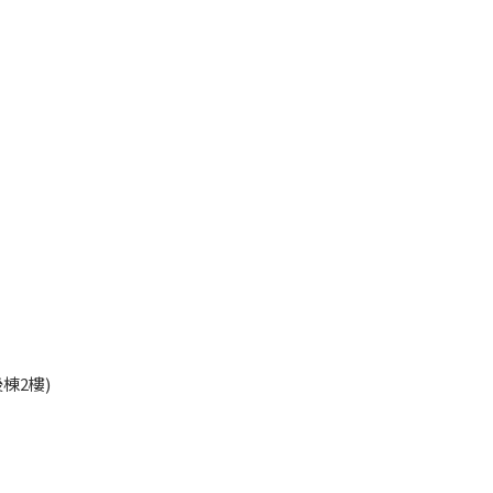
45
棟2樓)