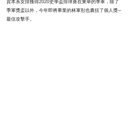
賀本系女排獲得
2020
史學盃排球賽在東華的季軍，除了
季軍獎盃以外，今年即將畢業的林軍彤也囊括了個人獎
─
最佳攻擊手。