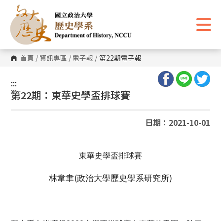
跳
到
主
要
內
容
區
首頁
/
資訊專區
/
電子報
/
第22期電子報
塊
:::
:::
第22期：東華史學盃排球賽
日期：2021-10-01
東華史學盃排球賽
(
)
林韋聿
政治大學歷史學系研究所