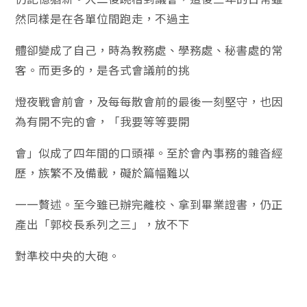
然同樣是在各單位間跑走，不過主
體卻變成了自己，時為教務處、學務處、秘書處的常
客。而更多的，是各式會議前的挑
燈夜戰會前會，及每每散會前的最後一刻堅守，也因
為有開不完的會，「我要等等要開
會」似成了四年間的口頭禪。至於會內事務的雜沓經
歷，族繁不及備載，礙於篇幅難以
一一贅述。至今雖已辦完離校、拿到畢業證書，仍正
產出「郭校長系列之三」，放不下
對準校中央的大砲。