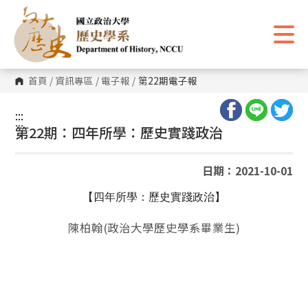
跳
到
主
要
內
容
區
首頁
/
資訊專區
/
電子報
/
第22期電子報
塊
:::
:::
第22期：四年所學：歷史實踐政治
日期：2021-10-01
【四年所學：歷史實踐政治】
陳柏翰
(
政治大學歷史學系畢業生
)