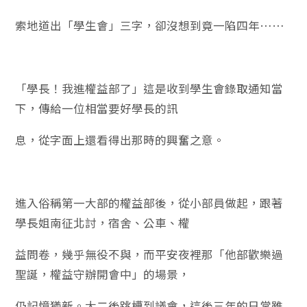
索地道出「學生會」三字，卻沒想到竟一陷四年……
「學長！我進權益部了」這是收到學生會錄取通知當
下，傳給一位相當要好學長的訊
息，從字面上還看得出那時的興奮之意。
進入俗稱第一大部的權益部後，從小部員做起，跟著
學長姐南征北討，宿舍、公車、權
益問卷，幾乎無役不與，而平安夜裡那「他部歡樂過
聖誕，權益守辦開會中」的場景，
仍記憶猶新。大二後跳槽到議會，這後三年的日常雖