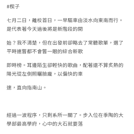
#
楔子
七月二日，離校首日，一早驅車由淡水向東南而行。
是代表著今天過後將是新階段的開
始？我不清楚，但在出發前卻略去了常聽歌單，選了
平時連瞥都不會瞥一眼的綜合新歌
即時榜。耳邊陌生卻輕快的歌曲，配著還不算炙熱的
陽光從左側照曬臉龐，以偏快的車
速，直向指南山。
經過一波程序，只剩系所一關了。步入位在季陶的大
學部最高學府，心中的大石就要落