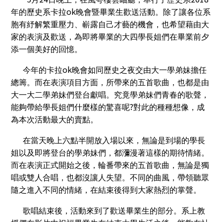
ok
年的歷史系卡拉
晚會暨畢業生歡送活動。除了讓各位系
胞有紓解繁重壓力、嶄露自己才藝的機會，也希望藉由大
家的表演及歡送，為即將畢業的大四學長姐們在畢業前夕
添一個美好的回憶。
ok
今年的卡拉
晚會如同歷史之夜交由大一學弟妹擔任
總籌。而在表演項目方面，所帶來的五首歌曲，也都是由
大一大二學弟妹們登台獻唱。究竟學弟妹們青春的歌聲，
?
能夠帶給學長姐們什麼樣的驚喜呢
對此的種種想像，成
為本次活動最大的賣點。
在當天晚上六點半開放入場以來，無論是到場的學長
姐以及即將登台的學弟妹們，都瀰漫著這樣的期待情緒。
而在表演正式開始之後，輪番帶來的五首歌曲，無論是獨
唱或雙人合唱，也都沒讓人失望。不同的曲風，帶領聽眾
隨之進入不同的情緒，在結束後得到大家熱烈的掌聲。
歌唱結束後，活動來到了歡送畢業生的部分。系上教