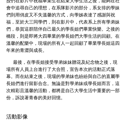
授們在影片中祝福畢業生在結束大學生活之後，能夠在社
會中追尋自己的理想，在系隊影片的部分，系女排的學妹
們則用俏皮又不失溫馨的方式，向學姊表達了感謝與祝
福，至於大三同學們，則在影片中，代表系上所有學弟妹
們，恭賀這群陪伴自己最久的學長姐們畢業快樂。之後的
橋段，則是即將大四畢業的學長姐們大學生活的回顧。在
溫馨的配樂中，現場的所有人一起回顧了畢業學長姐這四
年來的青澀與成長。
最後，在學長姐接受學弟妹妹贈花及紀念物之後，現
場所有人員上台進行了大合照，宣告本次的活動正式落
幕。而在結束之後，現場的學弟妹也紛紛與自己的直屬學
長姐們進行留影合念。無論是對學弟妹或學長姐而言，這
次精彩且溫馨的活動，都將是自己大學生活中重要的一部
份，訴說著青春的美好回憶。
活動影像