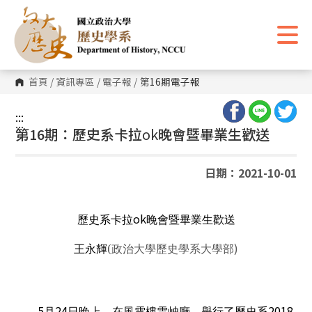
跳
到
主
要
內
容
區
首頁
/
資訊專區
/
電子報
/
第16期電子報
塊
:::
:::
第16期：歷史系卡拉
ok
晚會暨畢業生歡送
日期：2021-10-01
ok
歷史系卡拉
晚會暨畢業生歡送
)
王永輝
(
政治大學歷史學系大學部
5
24
2018
月
日晚上，在風雩樓雲岫廳，舉行了歷史系