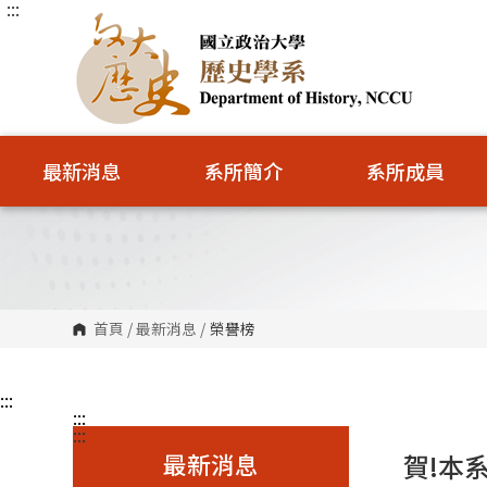
:::
跳
到
主
要
內
容
區
塊
最新消息
系所簡介
系所成員
首頁
/
最新消息
/
榮譽榜
:::
:::
:::
最新消息
賀!本