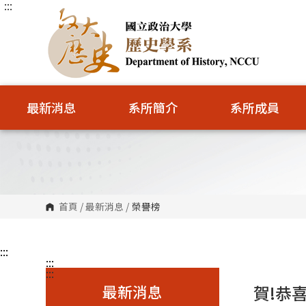
:::
跳
到
主
要
內
容
區
塊
最新消息
系所簡介
系所成員
首頁
/
最新消息
/
榮譽榜
:::
:::
:::
最新消息
賀!恭