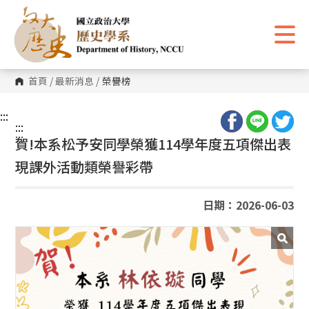
跳
到
主
要
內
容
區
首頁
/
最新消息
/
榮譽榜
塊
:::
:::
:::
賀!本系松予安同學榮獲114學年度五項傑出表
現課外活動類榮譽彩帶
日期：2026-06-03