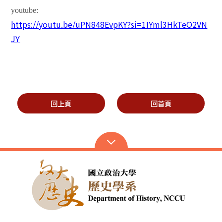
youtube:
https://youtu.be/uPN848EvpKY?si=1IYml3HkTeO2VN
JY
回上頁
回首頁