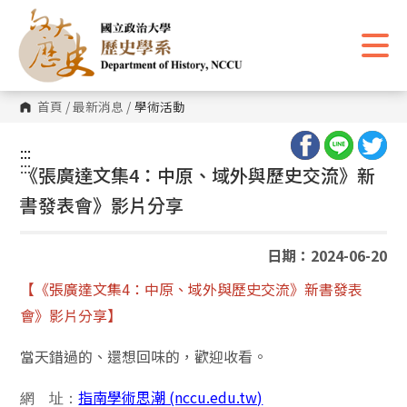
跳
到
主
要
內
容
區
首頁
/
最新消息
/
學術活動
塊
:::
:::
《張廣達文集4：中原、域外與歷史交流》新
書發表會》影片分享
日期：2024-06-20
【《張廣達文集4：中原、域外與歷史交流》新書發表
會》影片分享】
當天錯過的、還想回味的，歡迎收看。
指南學術思潮 (nccu.edu.tw)
網 址：