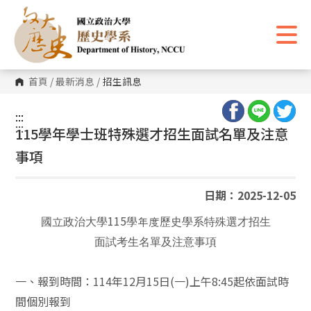
跳
到
主
要
內
容
區
首頁
/
最新消息
/
招生訊息
塊
:::
:::
115學年學士班特殊選才招生面試名單及注意
事項
日期：2025-12-05
115
國立政治大學
學年度歷史學系特殊選才招生
面試考生名單及注意事項
一、報到時間：
114
年
12
月
15
日
(
一
)
上午
8:45
起依
面
試時
間個別報到