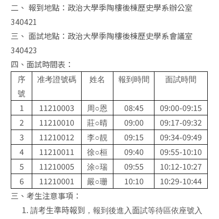
二、
報到地點：
政治大學季陶樓後棟歷史學系辦公室
340421
三、
面試地點：
政治大學季陶樓後棟歷史學系會議室
340423
四、面試時間表：
序
准考證號碼
姓名
報到時間
面試時間
號
1
11210003
08:45
09:00-09:15
周
○
恩
2
11210010
09:00
09:17-09:32
莊
○
晴
3
11210012
09:15
09:34-09:49
李
○
靚
4
11210011
09:40
09:55-10:10
徐
○
桓
5
11210005
09:55
10:12-10:27
涂
○
瑞
6
11210001
10:10
10:29-10:44
嚴
○
珊
三、考生注意事項：
請
考生準時報到
，報到後進入
面
試等待區依座號入