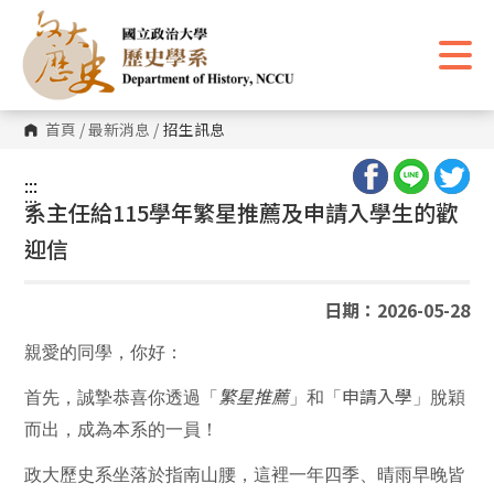
跳
到
主
要
內
容
區
首頁
/
最新消息
/
招生訊息
塊
:::
:::
系主任給115學年繁星推薦及申請入學生的歡
迎信
日期：2026-05-28
親愛的同學，你好：
申請入學
首先，誠摯恭喜你透過「
繁星推薦
」和「
」脫穎
而出，成為本系的一員！
政大歷史系坐落於指南山腰，這裡一年四季、晴雨早晚皆