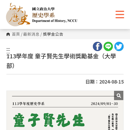
跳
到
主
要
內
容
區
首頁
/
最新消息
/
獎學金公告
塊
:::
:::
113學年度 童子賢先生學術獎勵基金（大學
部）
日期：2024-08-15