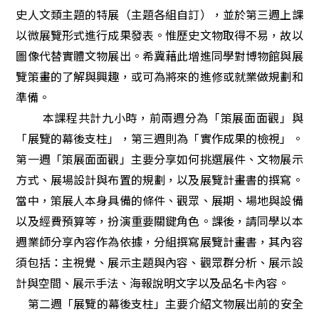
史人文類主題的特展（主題各組自訂），並於第三週上課
以微展覽形式進行成果發表。惟歷史文物取得不易，故以
圖像代替實體文物展出。希冀藉此增進同學對博物館與展
覽策畫的了解與興趣，或可為將來的進修或就業做規劃和
準備。
本課程共計九小時，前兩週分
為「
策展面面觀
」與
「
展覽的幕後支柱
」，第三週則為「實作成果的檢視」。
第一週「
策展面面觀
」主要分享如何挑選展件、文物展示
方式、展場設計與布置的規劃，以及
展覽計畫書的撰寫
。
當中，策展人本身具備的條件、觀眾、展期、場地與設備
以及經費預算等，扮演重要關鍵角色。課後，請同學以本
週業師分享內容作為
依據，分組撰寫展覽計畫書，其內容
須包括：主視覺、展示主題與內容、觀眾群分析、展示設
計與空間、展示手法、海報說明文字以及品名卡內容。
第二週「
展覽的幕後支柱
」主要介紹文物展出前的安全