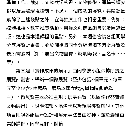
準備工作，諸如：文物狀況檢視、文物修復、運輸戒護安
排以及展場環境控制。不過，一個成功的展覽，其關鍵因
素除了上述幾點之外，宣傳推廣工作也相當重要，例如：
媒體推播、教育推廣活動、周邊文創商品銷售以及圖錄出
版，這也是本週課程的重點。另外，本週也會請各組同學
分享
展覽計畫書；並於課後請同學分組準備下週微展覽發
表所需素材（如：展出文物圖像、說明海報、品名卡……
等）。
第三週
「
實作成果的展示
」由同學按小組
依據所提之
展覽計劃書，舉辦一個微展覽（至少包括
3
個單元，每單
元至少包含
3
件展品，展品以國立故宮博物院典藏為
主）。微展覽基本必須呈現：展品布置（以圖像代替實體
文物展出）、說明海報、品名卡以及現場導覽解說，其他
項目則視各組展示設計和展示手法自由發揮。並於
最後由
業師講評，同學互評、討論。