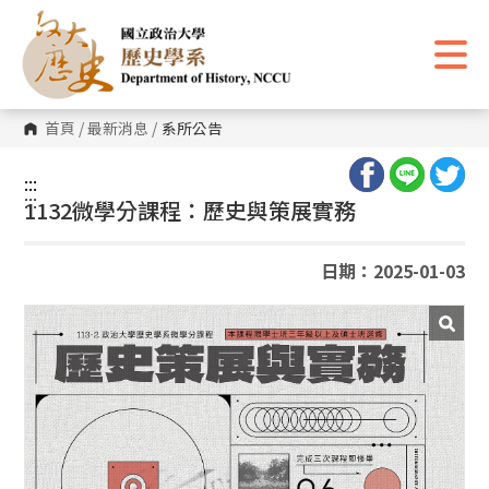
跳
到
主
要
內
容
區
首頁
/
最新消息
/
系所公告
塊
:::
:::
1132微學分課程：歷史與策展實務
日期：2025-01-03