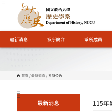
:::
跳
到
主
要
內
容
區
塊
最新消息
系所簡介
系所成員
首頁
/
最新消息
/
系所公告
:::
:::
最新消息
115