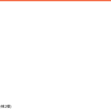
45
棟2樓)