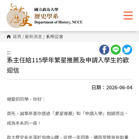
跳
到
主
要
內
容
區
首頁
/
最新消息
/
系所公告
塊
:::
:::
系主任給115學年繁星推薦及申請入學生的歡
迎信
日期：2026-06-04
親愛的同學，你好：
首先，誠摯恭喜你透過「
」和「申請入學」脫穎而出，
繁星推薦
成為本系的一員！
政大歷史系坐落於指南山腰，這裡一年四季、晴雨早晚皆有如畫