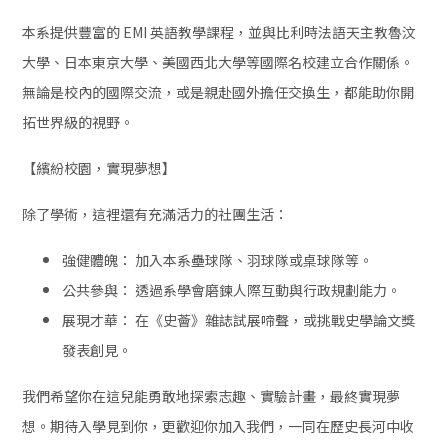
本系提供豐富的 EMI 英語教學課程，並與比利時法語天主教魯汶
大學、日本東京大學、美國西北大學等國際名校建立合作關係。
無論是校內的國際交流，或是親赴國外擔任交換生，都能助你開
拓世界級的視野。
【繽紛校園，實現夢想】
除了學術，這裡還有充滿活力的社團生活：
強健體魄： 加入本系壘球隊、羽球隊或桌球隊等。
公共參與： 透過系學會磨鍊人際互動與行政規劃能力。
展現才華： 在《史薈》雜誌試展啼聲，或挑戰史學論文獎
發表創見。
我們希望你在這兒能勇敢地探索志趣、實驗計畫，最終實現夢
想。期待入學見到你，更歡迎你加入我們，一同在歷史長河中收