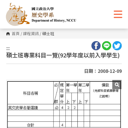
跳
到
主
要
內
容
區
首頁
/
課程資訊
/
碩士班
塊
:::
:::
碩士班專業科目一覽(92學年度以前入學學生)
日期：2008-12-09