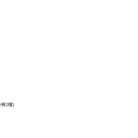
45
棟2樓)