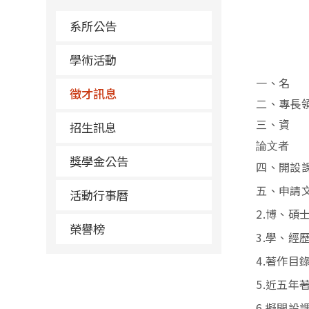
系所公告
學術活動
一、名 
徵才訊息
二、專長
三、資 
招生訊息
論文者
獎學金公告
四、開設
五、申請
活動行事曆
2.
博、碩
榮譽榜
3.
學、經
4.
著作目
5.
近五年
6.
擬開設