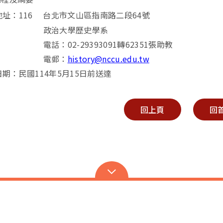
地址：
116
台北市文山區指南路二段
64
號
大學歷史學系
話：
02-29393091
轉
62351
張助教
郵：
history@nccu.edu.tw
日期：民國
114
年
5
月
15
日前送達
回上頁
回