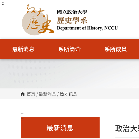
:::
跳
到
主
要
內
容
區
塊
最新消息
系所簡介
系所成員
首頁
/
最新消息
/
徵才訊息
:::
:::
最新消息
政治大