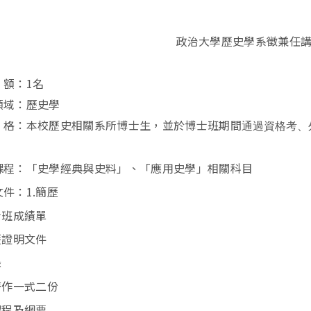
政治大學歷史學系徵兼任
額：
1
名
領域：歷史學
格：本校歷史相關系所博士生，並於博士班期間
通過資格考、
課程：「
史學經典與史料
」、「
應用史學
」相關科目
文件：
1.
簡歷
士班成績單
歷證明文件
錄
著作一式二份
課程及綱要