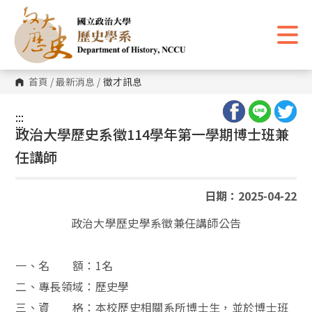
跳
到
主
要
內
容
區
首頁
/
最新消息
/
徵才訊息
塊
:::
:::
政治大學歷史系徵114學年第一學期博士班兼
任講師
日期：2025-04-22
政治大學歷史學系徵兼任講師公告
一、名 額：
1
名
二、專長領域：歷史學
三、資 格：本校歷史相關系所博士生，並於博士班