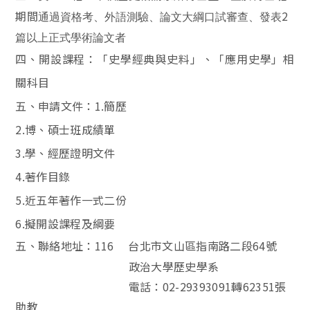
期間
2
通過資格考、外語測驗、論文大綱口試審查、發表
篇以上正式學術論文者
四、開設課程：「
史學經典與史料
」、「
應用史學
」相
關科目
五、申請文件：
1.
簡歷
2.
博、碩士班成績單
3.
學、經歷證明文件
4.
著作目錄
5.
近五年著作一式二份
6.
擬開設課程及綱要
五、聯絡地址：
116
台北市文山區指南路二段
64
號
政治大學歷史學系
電話：
02-29393091
轉
62351
張
助教