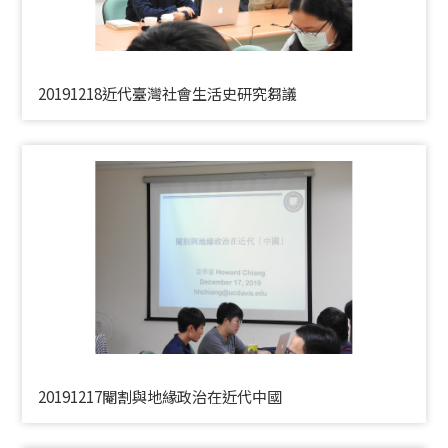
20191218近代臺灣社會生活史研究芻議
20191217閹割與地緣政治在近代中國