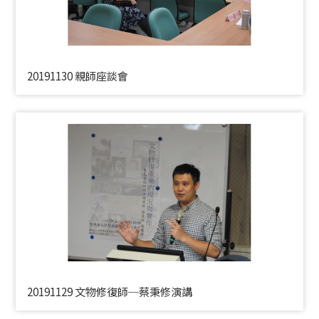
20191130 親師座談會
20191129 文物修復師─蔡秉修演講