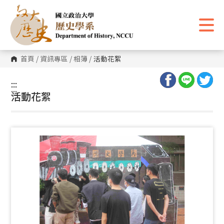
跳
到
主
要
內
容
區
首頁
/
資訊專區
/
相簿
/
活動花絮
塊
:::
:::
活動花絮