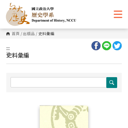
跳
到
主
要
內
容
區
首頁
/
出版品
/
史料彙編
塊
:::
:::
史料彙編