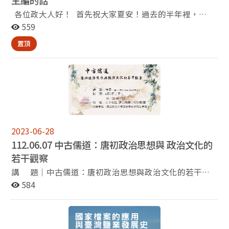
各位政大人好！ 首先祝大家夏安！過去的半年裡，
Covid-19疫情所造成的影響日漸消退，以筆者最近一個學
559
期的課程為例，雖然偶爾還是有個別的同學因確診而請
置頂
假，但平常的教學和研究工作已較少感受到疫情所帶來的
影響，受疫情影響而減少的國際學術交流也逐漸恢復疫情
前的熱絡狀況。 去年年底本系劉祥光老師和筆者曾赴比
利時新魯汶大學（法語魯汶大學）進行教學合作。為了延
續雙方的合作計畫，該校的Paul Servais（領域為檔案
學、歐洲海外擴張史、中國史）, Laurence van
Ypersele（領域為歐洲當代史，特別是一次大戰史）,
Geneviève Warland（領域為大眾史學、歷史知識理論、
2023-06-28
西洋史學史）與Jean-Pascal Gay（領域為早期近代天主教
112.06.07 中古儒道：唐初政治思想與 政治文化的
神學史、耶穌會史）等四位老師在今年四月搭機來臺，在
若干觀察
本系進行為期兩週的演講、教學與學術交流。 為了歡迎
四位遠道而來的訪客，歷史系特別為他們安排了一些文化
講 題｜中古儒道：唐初政治思想與政治文化的若干觀
參訪活動，包括大稻埕的徒步導覽和故宮的「梵蒂岡宗座
察 講 者｜​傅揚老師（國立臺灣大學歷史學系助理教
584
圖書館珍藏」暨「明清宮廷藏書」特展。參觀故宮特展
授） 時 間｜2023年6月7日（三）14:00-16:00​ 地 點
時，我們特地請到該館參與策展工作的劉國威科長（本校
｜國立政治大學綜合院館270201教室
校友）和劉世珣助理研究員（本系系友）講解展覽內容。
此外，比利時臺北辦事處的處長文浩德先生（Mr.