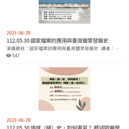
Frédéric Verheyden）也曾特地邀請新魯汶大學和本系老
師至其官邸參加晚宴，由此可見比利時官方對此次合作的
重視。在離開台灣之前，新魯汶的老師們對我們表達繼續
合作的意願，雙方也對未來合作的內容進行了初步的商談
與規劃。整體看來，本系在四月與新魯汶大學的交流是相
2023-06-28
當成功的。 除了與新魯汶大學的交流之外，歷史系在這
112.05.30 國家檔案的應用與臺灣鹽業發展史
半年內也舉辦了許多學術活動，本系的老師們邀請了臺北
演講題目：國家檔案的應用與臺灣鹽業發展史 講者：蔡
藝術大學美術系的黃琪惠兼任助理教授演講「臺展與『東
昇璋（國家發展委員會檔案管理局協同研究員） 主持：
547
洋畫』的誕生及發展」、臺師大歷史系盧省言助理教授演
黃仁姿（國立政治大學歷史系助理教授） 時間：5月30
講「有毒的男子氣概——從希臘英雄到現代新好男人」、
日（二）14:00-16:00 地點：政治大學百年樓330212教
暨南大學歷史系李盈慧榮譽教授分享「國外調查訪問經驗
室
談」、中研院文哲所劉瓊云副研究員演講「閱讀神怪：從
《西遊記》出發的考察」、中研院近史所陳耀煌研究員演
講「現代中國農家副業與農村統治的再思考」、中研院史
語所李尚仁研究員演講「科學怪人與十九世紀初的西方醫
學」、在本校國際創新學院擔任客座教授的前AIT會長司
徒文(William A. Standon)博士演講「Taiwan:
Geopolitical Strengths, Challenges, and Future」、中
研院院士兼本系講座教授的黃進興院士演講「從歷史主義
2023-06-28
至歷史轉向：近代西洋史學思潮的變遷」、在美國肯塔基
112.05.30 情感（緒）史，如何書寫？ 概述歐美學