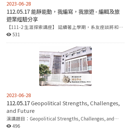
2023-06-28
112.05.17 能靜能動，我編寫，我旅遊 - 編輯及旅
遊業經驗分享
【111-2 生涯探索講座】 延續著上學期，系友座談將和文
學院「壯遊．指南：人文學素養導向高教學習創新計畫」
531
合作，舉辦以【編輯＆旅遊業】為主題的講座 各位是否對
「編輯業」或「旅遊業」有過各種迷思呢？人們對於上述
兩種行業的產業、工作項目可能不甚了解，抑或存有刻板
印象。 系學會有幸邀請到兩位講者，歷史系系友蔣育荏學
長與蘇建承學長，來幫大家解惑＆分享他們的經驗！ 蔣學
長現任墨刻出版社特約採訪編輯，將透過這次座談， 針對
「旅遊、產業、職涯」等主題，和參與者進行深度的交流
～ 蘇學長現任瑋祐興業公司專員，曾任樂透旅遊業務領
隊，具有十分豐富的旅行社經驗，將為各位分享自身從事
2023-06-28
旅遊產業的親身經歷，以及帶團時的實務心得。 有興趣參
112.05.17
Geopolitical Strengths, Challenges,
與的朋友請務必填寫報名表單，以利學術股統計人數， 歡
and Future
迎大家報名參加！ 主題：能靜能動，我編寫，我旅遊 - 編
輯及旅遊業經驗分享 時間：5/17（三）19:00 - 21:00 地
演講題目：Geopolitical Strengths, Challenges, and
點：資訊⼤樓140104 教室 講題 / 講者： - 當文字踏上旅
Future 講者：William A. Stanton, PhD (Professor NCCU
496
程 / 蔣育荏 - 從歷史走出世界 / 蘇建承