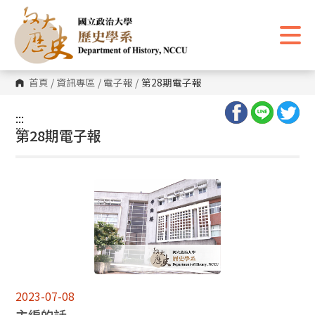
跳
到
主
要
內
容
區
首頁
/
資訊專區
/
電子報
/
第28期電子報
塊
:::
:::
第28期電子報
2023-07-08
主編的話