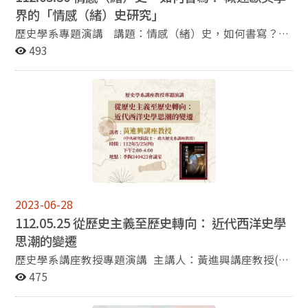
大學歷史系攻讀博士的陳韋廷先生演講「情感（緒）史，
界的「情感（緒）史研究」
如何書寫？概述歐美學界的『情感（緒）史研究』」，以
歷史學系專題演講 講題：情感（緒）史，如何書寫？概
及國發會檔管局的蔡昇璋協同研究員演講「國家檔案的應
述歐美學界的「情感（緒）史研究」 主講人：陳韋廷先
493
用與臺灣鹽業發展史」。研究生協會的同學們也邀請了臺
生（美國肯塔基大學歷史系博士生） 主持人：崔國瑜老
師大歷史系的盧省言助理教授演講「性別的誕生：以近現
師（政治大學歷史系副教授） 時間：5月30日 週
代英文為例」和臺大歷史系的傅揚助理教授演講「中古儒
二 14:10-16:00 地點：季陶樓340316教室
道：唐初政治思想與政治文化的若干觀察」。這些演講的
內容涉及政治、思想、文化、藝術、農業、性別、醫療、
史學方法和史學理論等領域，涵蓋的面向非常豐富。 除
了學術活動之外，本系也舉辦了一些與學生生涯規劃有關
的活動。歷史系系學會與文學院的「壯遊·指南：人文學
素養導向高教學習創新計畫」合辦111學年第2學期的
「生涯探索講座」，這次講座的主題是：「能靜能動，我
編寫，我旅遊」，請到服務於編輯業的蔣育荏和旅遊業的
2023-06-28
蘇建承等兩位系友分享工作心得。此外，本系系學會也參
112.05.25 從歷史主義至歷史轉向： 近代西洋史學
與了文學院三系（中文、歷史、哲學）工作坊「在枝頭上
思潮的變遷
狂歡的人」的規劃工作，這個工作坊在今年舉辦第二屆，
歷史學系講座教授專題演講 主講人：黃進興講座教授(中
以高中生為對象，目的是讓他們認識大學文學院裡各科系
央研究院院士、政大歷史系講座教授) 講題：「從歷史主
475
的特色，這次歷史系系學會請到本系的陳秀芬老師來工作
義至歷史轉向： 近代西洋史學思潮的變遷」 時間：112
坊演講，講題是「理學、心學與經世之學」。 依照往
年5月25日(四)，下午2:00-4:00 地點：季陶340423會議