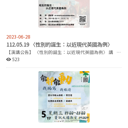
例，本期電子報也以系上成員獲得的各項榮譽為壓軸報導
室
的主題，其中包括本系系主任金仕起老師獲得本校110學
年度教師及研究人員傑出服務獎、雷恩·侯洛伊德老師榮
獲112至114年國科會新進研究人員三年期計劃補助、莊
詠鈞同學（由倪墨杰老師指導）、曹育愷同學（由陳秀芬
老師指導）與簡瑞瑩同學（由崔國瑜老師指導）都榮獲
2023-06-28
111學年度第1學期優良教學助理（TA）。此外，余以澄
112.05.19 〈性別的誕生：以近現代英國為例〉
同學、張業祥同學、王之富同學與楊雯涵同學分別榮獲第
32屆陳百年先生學術論文獎的研究生組第一名、研究生組
【演講公告】 〈性別的誕生：以近現代英國為例〉 講
第二名、大學生組第三名以及大學生組佳作二。恭喜以上
者：盧省言(國立臺灣師範大學歷史學系專案助理教授)
523
的老師與同學！ 最後祝福各位師長、系友、校友和電子
時 間：112年5月19日 (星期五) 18:30-20:30 地 點：
報讀者在接下來的半年裡平安健康，事事順心！
政大綜合院館270109室 主辦單位：國立政治大學歷史學
系研究生學會