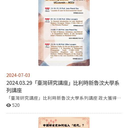
講結束後也會留下約半小時讓大家提問，學姐鼓勵參與同
學能帶著好奇心來參加，並勇於提問。 ◆主持人//許慧琦
老師。 慧琦老師現職為歷史系上的副教授，研究專長包括
了近代跨國史、近代美國史、近代中外社會文化史、婦
女、性別與性慾史、民國史等。 ◆座談資訊 日
期:2024/5/6 (一) 時間:10:00~12:00 地點:季陶樓 340414
教室 [Bonus]本次系友座談舉辦在上午，為了讓早起的鳥
兒有蟲吃，學術股幫大家爭取到了參加者座談後的午餐便
當! ◆報名連結 https://forms.gle/dCEgbtEszE3K6Grs6 ◆
其他提醒 由於預算尚足，目前若有報名基本上每人都可獲
得便當一份 #國立政治大學歷史學系 #國立政治大學文學
院 #113年文學院院導師制活動
2024-07-03
2024.03.29「臺灣研究講座」比利時新魯汶大學系
列講座
「臺灣研究講座」比利時新魯汶大學系列講座 政大獲得教
育部「臺灣研究講座」之經費補助，將於本系課程中邀請
520
比利時新魯汶大學的四位教授前來演講。演講主題、時程
與地點請參閱海報內容。 而四位新魯汶大學教授，他們的
研究專長如下： PROFESSOR PAUL SERVAIS: 新魯汶大學