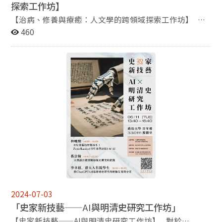
探索工作坊】
坊。 這一期的電子報向讀者們推薦了三本近期出版的史
【治病、修養與療癒：人文學的跨領域探索工作坊】 科
學新書，包括本系系友、中央大學歷史研究所蔣竹山老師
技與AI當道，人文學有什麼「用」？相信是很多人的疑
460
的《黃旺成的林投帽：近代臺灣的物、日常生活與世界》
問。 本工作坊邀集政大文學院「療癒」研究團隊成員與他
（時報出版）、本系黃仁姿老師的《冷戰時期的台灣農
校學者，從文學、史學、哲學、宗教、藝術與心理學等取
村、農業與農民（1950-1960年代）》（政大出版社），
徑，針對「療癒」(healing)的主題進行跨學科對話。 工
以及本系講座教授張廣達院士的《張廣達文集4：中原、
作坊旨在彰顯：人文學的價值，除了各學科的知識內涵與
域外與歷史交流》（政大出版社）。此外，為了表彰張廣
理論方法之外，更在於回答人類生命的「大哉問」，包括
達院士長年的學術貢獻，以及慶祝他即將到來的九三壽
「人之為人」的存在意義、「人在世間」的生存之道，以
誕，本系與本校文學院、圖書館和出版社等單位特地在5
及人面對挫折、創傷、鬱憤時的自我修補、自我超克。 透
月23日為張院士舉辦新書發表會，發表會的現場影片可透
過疾病、醫療、養生、修行等課題，工作坊將邀請各方共
過下面連結觀看： https://youtu.be/uPN848EvpKY?
同探究：「人文學＝療癒力量」之命題如何可能？ 活動
si=1IYml3HkTeO2VNJY 另一方，在過去的半年裡，本系
時間｜2024年7月2日（星期二） 9：00~17：00 活動地
的師生與系友亦得到了多項榮譽，在此與各位讀者分享我
點｜國立政治大學百年樓視聽室（330111） 主辦單位｜
們的喜悅：本系黃仁姿老師榮獲111學年度專業課程與通
「治病、修養與療癒：人文學的跨領域探索」前置規劃案
識課程教學優良教師，任教於國立中興大學歷史系的本系
協辦單位｜國立政治大學歷史學系、文學院身體與文明
系友侯嘉星老師升等副教授，而筆者也獲得了2023年第
研究中心 贊助單位｜國科會人文社會科學研究中心 活動
34卷《新史學》論文獎。 本系系友張以諾榮獲中研院近
報名｜https://forms.gle/zjaeSLj3FC7tRzFC8 活動議程
2024-07-03
史所113年度第1梯次博士後研究學者、系友林牧之榮獲
｜請見附圖海報 ※本次活動免費報名，提供午餐，名額有
中研院史語所113年度第1梯次博士後研究學者、系友許
「史家新技藝——
AI
與明清史研究工作坊」
限，敬請儘早報名，額滿為止。
慈佑和陳昕邵榮獲中研院近史所113年度第2梯次博士後
【史家新技藝——AI與明清史研究工作坊】 對於