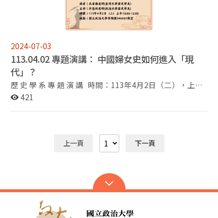
退休教授，專長領域為檔案學、歐洲海外擴張史、中國
史。 PROFESSOR LAURENCE VAN YPERSELE: 新魯汶大
學教授，比利時皇家學院院士，專長領域為歐洲當代史，
特別是第一次世界大戰的歷史。 PROFESSOR GILLES
LECUPPRE: 新魯汶大學教授，專長領域為歐洲古代與中
2024-07-03
世紀的歷史、考古學與藝術，特別是13-15世紀的政治文
113.04.02 專題演講： 中國婦女史如何進入「現
化史。 PROFESSOR JEAN-PASCAL GAY: 新魯汶大學教
代」？
授，專長領域為早期近代天主教神學史、耶穌會史。 歡迎
歷 史 學 系 專 題 演 講 時間：113年4月2日（二），上午
有興趣的聽眾自行前來課堂中聽講。
10:00-12:00 地點：季陶樓340407教室 題目：中國婦女
421
史如何進入「現代」？ 演講人：衣若蘭老師 主持人：許
慧琦老師
上一頁
下一頁