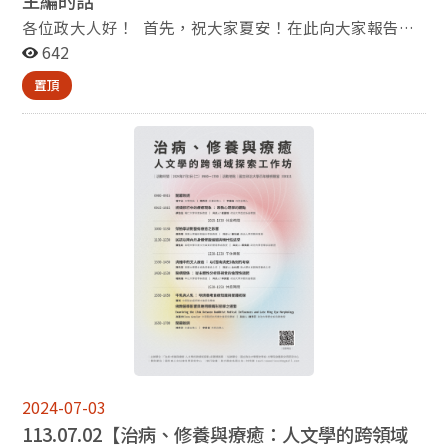
各位政大人好！ 首先，祝大家夏安！在此向大家報告歷
史系在過去半年裡的活動與成果：首先，我們邀請了多位
642
專家學者來系上發表專題演講，其中包括台大歷史系教授
置頂
衣若蘭主講「中國婦女史如何進入『現代』？」、美國在
台協會外交官Jordan Land先生主講「The Decline and
Fall of Ottoman Empire and Ataturk's Subsequent
Revolution」、系友簡怡萍女士職涯分享「從興趣到職
涯：歷史系──行銷經理人」、台北藝術大學美術系兼任
助理教授黃琪惠主講「創作與時局──以台灣畫家林玉
山、李石樵的作品為例」、馬偕醫學院醫學系教授張志隆
主講「被消滅的癌症──台灣對抗子宮頸癌的時代印
記」、國立雲林科技大學通識教育中心暨靜宜大學通識教
育中心兼任助理教授羅耀明主講「安心告別，優雅重生」
等。 今年4月亦邀請比利時新魯汶大學（法語魯汶大
學/ Université catholique de Louvain）四位教授來本系
進行教學合作，並發表多場學術演講。這四位學者分別是
Paul Servais, Laurence van Ypersele, Gilles Lecuppre與
Jean-Pascal Gay。此外，本系在6月和7月也分別舉辦了
2024-07-03
「史家新技藝——AI與明清史研究工作坊」和「治病、修
113.07.02【治病、修養與療癒：人文學的跨領域
養與療癒：人文學的跨領域探索工作坊」兩場學術工作