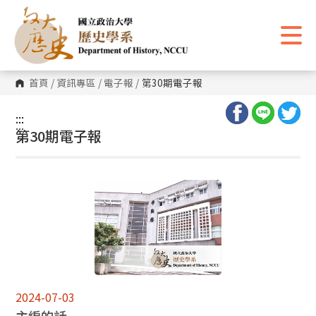
跳
到
主
要
內
容
區
首頁
/
資訊專區
/
電子報
/
第30期電子報
塊
:::
:::
第30期電子報
2024-07-03
主編的話