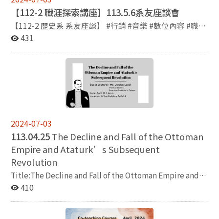
【112-2 職涯探索講座】113.5.6系友座談會
【112-2 歷史系 系友座談】 #行銷 #音樂 #數位內容 #職涯
分享 #提供便當 ◆系友介紹//簡怡萍 本次系友座談所邀請
431
的簡怡萍學姐，是深耕行銷、音樂、數位內容等領域的行
銷主管/顧問/講師。職涯中曾在六個國家舉辦過記者會、
執行過數十場台港日韓及西洋藝人的演唱會、所主導的行
銷廣告也累積千萬人觀看並多次獲獎。 歷任職務包括
PChome Online、 Yahoo、 KKBOX、TVBS、學習吧平
台、華納音樂等行銷暨數位業務主管職。 ◆座談方向//職
涯不是自學校畢業那一刻才發生的 不是在大學的保護傘下
就不用面對職涯...這句話很現實，而且簡怡萍學姐也認
2024-07-03
為，職涯不是自己想要怎樣走，前方的路就會長成那樣
113.04.25
The Decline and Fall of the Ottoman
的。 在成長的經歷中，如何知道自己的興趣?該怎麼初步
Empire and Ataturk’s Subsequent
找到職涯的方向?職涯路程中碰到轉彎時如何是好?可以有
Revolution
怎樣的心態和行動去面對不如預期的發展? 在本場的系友
Title:The Decline and Fall of the Ottoman Empire and
座談中，除了分享找自己和找職涯的故事，簡學姐還會公
Ataturk’s Subsequent Revolution Guest Lecturer: Mr.
410
開自己各個時期在不同公司的經歷和心得，一來讓大家從
Jordan Land(Political Section, American Institute in
中認識行銷、企劃、公關等相關工作內容，二來也帶大家
Taiwan) Date: April 25,1-4p.m. Location: Ji-Tao
看看在不同的產業，以及不同公司工作的樣貌。另外在演
Building 340414