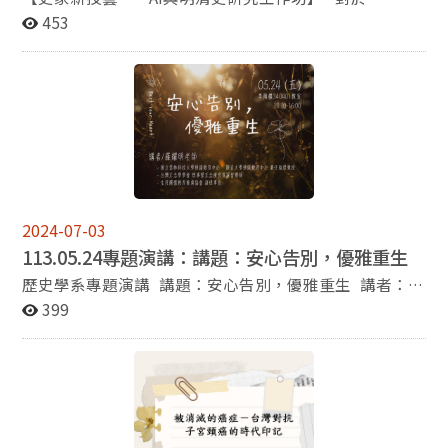
研究學者。本系侯家榆同學榮獲2024年中研院史語所
AI（Artificial Intelligence，人工智慧）時代的來臨，有
453
「人類學門獎助博士生計畫」。本系陳欣柔和朱柏愷同學
人滿心期待，也有人滿懷疑慮。本工作坊專為明清史研究
錄取本系碩士班、本系陳映蓉同學錄取國立成功大學考古
而設計，將邀請三位史學界、資訊界專家學者，從個人的
學研究所、本系石曜嘉同學考取112年公務人員地方特考
教學、研究與使用經驗，介紹如何利用AI做卡片、搜尋大
三級考試財經廉政類科。 本系潘力銘同學榮獲第33屆陳
型資料庫，及以ChatGPT為研究小幫手，管理、駕馭浩瀚
百年先生學術論文獎研究生組第二名、張業祥、賀冠溱與
如海的歷史文獻，以增益個人的研究能力。敬邀對於「史
賴元康同學榮獲此獎項研究生組佳作，而黃暐窚同學則獲
家新技藝」——AI有興趣的學生和學者共同來探索。 活動
得此項獎大學生組第三名。此外，黃暐窚同學也獲得112
時間｜2024年6月11日（星期二） 13：40－16：45 活動
學年度歷史學系系友獎學金第二名的榮譽。本系倪墨杰老
地點｜國立政治大學百年樓視聽室（330111） 主辦單位
師指導的楊巧丹和簡瑞瑩同學榮獲本校112學年度第1學
｜中國明代研究學會、國立政治大學歷史學系 協辦單位
2024-07-03
期優良教學助理（TA）。本系丁少威同學榮獲花蓮縣112
｜國立清華大學人文社會學院 贊助單位｜國家科學與技
113.05.24專題演講：講題：安心告別，優雅重生
年全國語文競賽社會組國語朗讀優等獎。恭喜以上的老
術委員會 活動報名｜https://pse.is/5vzbzg
師、同學和系友！ 最後，懇請各位師長、系友、校友和
<https://pse.is/5vzbzg> 校內交通｜ 1.導航至
歷史學系專題演講 講題：安心告別，優雅重生 講者：羅
電子報讀者追蹤政大歷史系的臉書粉絲頁，藉此掌握本系
XHJF+MF 老泉里 台北市文山區 2.交通資訊：
耀明老師（國立雲林科技大學通識教育中心暨靜宜大學通
399
的第一手訊息。祝福大家在2024年的下半年健康平安，
https://pse.is/5wlal7 <https://pse.is/5wlal7> 執行秘書
識教育中心兼任助理教授、生死關懷教育推廣協會副理事
事事順心！
｜莊祐維（政大歷史系博士生），Email：
長、台灣正念學學會理事暨正念療育資深督導師） 時
twmingstudies@gmail.com
間：2024年5月24日（五），13:10-16:00 地點：政治大
學季陶樓340401教室