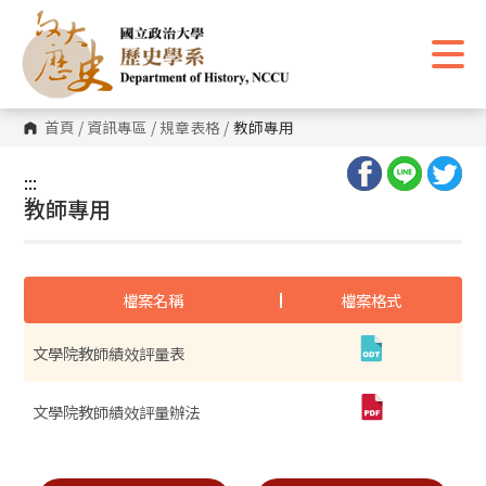
跳
到
主
要
內
容
區
首頁
/
資訊專區
/
規章表格
/
教師專用
塊
:::
:::
教師專用
檔案名稱
檔案格式
文學院教師績效評量表
文學院教師績效評量辦法