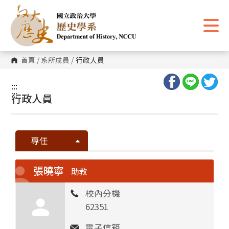
跳
到
主
要
內
容
區
首頁
/
系所成員
/
行政人員
塊
:::
:::
行政人員
專任
張曉寧
助教
校內分機
62351
電子信箱