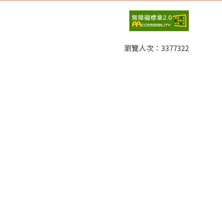
丁語。在印度，各個不同地區的人，主要是透過殖民母
娜以香港一連串抗中事件為例，點出語言與身分認同的
再深究中國政府與社會的關係。郭旭光以大數據、人工
瀏覽人次：
3377322
自信感，並非歷史上第一次出現。中國已經在許多方
應用。若要了解當代中國的發展，需要借助更多統計的
他認為韓戰的發展，顯示出美國對中國的了解有其侷限
後許多，但並未因此被打倒。他更認為，現在的美國也
望2021年的歷史能朝向更正向的發展。