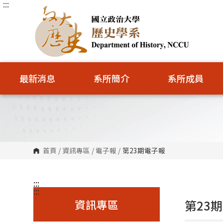
:::
跳
到
主
要
內
容
區
塊
最新消息
系所簡介
系所成員
首頁
/
資訊專區
/
電子報
/
第23期電子報
:::
:::
資訊專區
第23