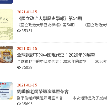
早期日記中的一以貫之〉(張揚舞)、〈汪政權成立前後廣東
擇。 過去這一學期的學術演講等活動，講題既多元廣博，且兼具學術與實用性。由系上主辦的演講，
十九世紀初不列顛王室婚姻與憲政之演變〉(曾幸麒)
包括11月3日，邀請中央研究院歷史語言研究所兼任
2021-01-15
〈「民主聖地」？一個臺灣民主化論述的考察〉(吳健榮) 《政大史粹》第35期出版囉！本刊
得」之題，分享個人治史經驗談。11月27日，請來
《國立政治大學歷史學報》第54期
1999年，是一份專屬於研究生的刊物，到今年，正
「紀遊兼述史：清代傳記體名勝圖」，講述她處理視
《國立政治大學歷史學報》第54期 《國立政治大學歷史學報》第54期，國立政治大學歷史學系主編，
查與編輯群的努力，才能締造今天的成就。本期一共
列講座，則邀請張院士作了三場演講，分別是（12月4日）
民國109年11月出版，刊載論文4篇、書評1篇，內
史、世界史與臺灣史，篇篇精彩。實體書可向本系洽
「思想的改造（1949~1957）」、與（12月15日）
35351
祺助)、〈膠州灣事件後中日關係的轉變：兼論日本對
刊號主編許慧琦老師所說：「這份刊物是屬於大家的
月12日舉辦了「全球視野下的中國現代史：2020
牛蘭事件下的政治角力〉(林威杰)、〈廣西「瞞產私
種專業訓練，除了要具備深厚的學養外，更要持續不
倪墨杰（Jack Neubauer）老師主持，並邀到系
ラウタウ(Orion Klautau)編，《戰後歷史學と日本
續賜稿《政大史粹》。
UCLA歷史系教授郭安瑞（Andrea S. Goldm
2021-01-15
道」的手抄崑弋劇」的演講。 在系學會主辦的「史粹論壇」部分，首先，10月22日，請來國立臺北大
全球視野下的中國現代史：2020年的展望
學歷史學系褚縈瑩助理教授，演講「美洲飲食文化與帝
全球視野下的中國現代史：2020年的展望 2020年12月12日，本系別開生面，舉辦了一場題為「全球視
是台大歷史系教授秦曼儀，講題為「法國沙龍文化：從
野下的中國現代史——2020年的展望」線上工作坊。會上
35928
本校中文系鄭文惠教授為大家演說「大數據時代的史家技
Neubauer)老師擔任主持人，邀請哈佛大學歷史系副教授
史工作坊的第一場講座，則邀請畢業於本系博士班，
理教授譚吉娜(Gina Anne Tam)和香港科技大學人文學部
究員，來分享「史家的技藝（二）：文物展示與修復」。 由身體與文明研究中心主辦、本系協
就他們近年出版的新書，向與會者演講並參與綜合座
12月18日，請來學術交流基金會執行長那原道（Rand
2021-01-15
人數達百餘人之多，足見講題受人注目，亦展現本系在相關領域的研
統思想中對心靈⸺身體動力的哲學探索」。 此外，本系幾位老師，分別邀請了幾位與其課程有關的
劉季倫老師榮退演講暨茶會
有Making it Count: Statistics and Statecraft in
專家學者，與學生分享其專業學識。其中，包括周一騰
劉季倫老師榮退演講暨茶會 本次活動是為了感謝劉季倫老師在政大歷史系多年的付出，而舉辦的的榮
期的統計學與國家治理》)一書。首先，他提出了中
顧問公司資深顧問方恩格律師(Ross Feingold)演講「Taiwan
退演講與茶會，演講題目是「史學家的職業傷害」。 在演講當中，老師大略的爬梳與反省人類現今社
缺乏準確性的國家，中國的統計惡名昭彰；一是中共於
35695
美國2021年共同面臨的挑戰）。12月22日，仁姿