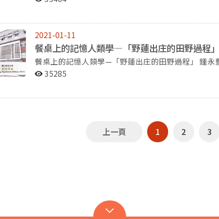
講，「佔領史料之後？--清代史料學」。演講中，陳
上(heaven)，而魄則葬在地下。 在外在與內在修練的部分，外在修練較為簡單，修練方式主要借助中
的研究成果，已集結成The Hijacked War: The Story of
源；並分享一些數位化歷史文獻的使用經驗與檢索技巧，並親
藥與食補；內在修練則複雜許多，除了內在的經氣外
中國人民志願軍戰俘、台灣與韓戰》)一書。他將韓
享史料以外，老師也提供了一些本身從事研究的經驗
極)、按摩、運動、深呼吸等。那原道博士指出，在
場則是戰俘之戰。隨後，他以誰贏了韓戰為切入點，
2021-01-11
些史學方法，例如告訴同學們各種史料的問題以及史料背後的限制等。 在
環。 最後，身為學術交流基金會的執行長，那原道博士宣傳傅爾布萊計畫，希望能促成台美之間更多
什麼在韓戰七十周年的今天，都沒人進行任何紀念。 在韓戰的過程中，戰俘的去向，是一個值得注意
餐桌上的記憶人類學—「野蓮出庄的田野過程
臺灣史的學生帶來了精彩的介紹與分享，讓同學們對
的學術交流。
的問題。七千名美國戰俘中，有21人選擇留在中國
餐桌上的記憶人類學—「野蓮出庄的田野過程」 鍾永豐先生（生祥樂隊作詞人） 本系黃仁姿老師在課
前往臺灣。美國為了這群前往臺灣的人，在戰爭中付出了巨
程中邀請到生祥樂隊作詞人鍾永豐先生演講「餐桌上
35285
成透過三個人的故事，呈現戰爭對小人物造成的影響
的新專輯野蓮出庄為主題，分享專輯中歌詞以及飲食
美軍投誠，隨後來到台灣。第二位是清華大學學生張
列舉了許多書目以及其中提到的食材，除了中文的書
不去中國也不去臺灣，選擇去其他中立國的程立人。
則是在聆聽新專輯的曲目以後，再介紹歌詞以及相關
反共宣傳。而造成大量戰俘選擇前往臺灣的原因，是
戰俘被反共戰俘殺死。常成指出，美國在韓戰中的對
使美國必須多花了一年半的時間進行戰事，卻沒有得到太多成果。 工作坊結束前
上一頁
1
2
3
與倪墨杰老師和三位發表人進行了一場綜合座談。藍
同時期的中國人，都在思考如何讓中國變得更加強大
在這一點上，和日本可謂如出一轍。此外，藍老師亦
指出任何知識生產背後，皆存在著權力結構的關係，
實都可以和臺灣史研究者對話與討論，有關研究者也應該閱讀他們的著
中山在南洋地區活動時，如何與華僑互動？又是用什
她指出，當時的人們認為中國應該使用多元語言，但
則提到他的研究經驗。他指出，1930年代到1980