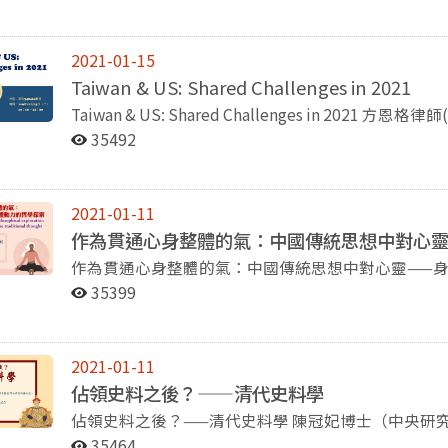
會所發展出的諸多制度與價值觀，如民主制度、資本
與文化大幅成長的十年。1951年，擔任財政經濟委
養殖業的結構與歷史」為題，在她的「風土、餐桌與台
認為它們並非是現今人類社會所宣稱的那麼美好。不
封建國家，中國的統計學是學習自歐美的資產階級。
「臺灣史」課程，邀請現任中研院台史研究所博士後的
在擁有它們後，也不代表所有的問題或不美好都被解
立新的統計學。」新的統計學要統計什麼？如何統計
學」。仁姿老師也邀請到生祥樂隊作詞人鍾永豐先生
2021-01-15
奴役，而採行民主制度也不等同於能夠消滅不平等或
主要的參考學科，其態度則是詳細且隨機進行調查。
「野蓮出庄的田野過程」。 在系所出版品方面，則有《國立政治大學歷史學報》第54期，以及屆滿二
Taiwan & US: Shared Challenges in 2021
子更發現即使我們有了民主，有了資本主義等等，更
計報表制度，頻率分成每年、每半年、每季、每月，
十周年的《政大史粹》第35期雙雙出版。 以上這些活動，都有勞系上的主辦老師、助教、承辦人員、
Taiwan & US: Shared Challenges in 2021 方恩格律師(Ross Feingold) 
完全沒有辦法來處理這些危機。 對於這些問題與危機，老師認為史學家最重要的任務就是將這些事實
樣調查和有意調查三種。這些統計資料，為日後的五年計畫奠定了基礎。
學生各方的用心與配合，才能一一順利舉行，圓滿落
師的美國史課堂邀請了現任華府國際顧問公司資深顧問方恩格
指出來，以免大眾受到蒙蔽與誤導。同時也應該盡力
從首都北京，到各省、各縣，以及鄉村合作社，層層
35492
回顧內容！ 目前全球疫情仍未消除，寒冬天冷也應注意保暖。希望各位師長、系友、校友，平安健
與美國2021年共同面臨的挑戰。長年旅居臺灣的方
對過去許多的殘酷歷史，並且苦惱於如何解決這些問
幹部也高達20萬人。曾任國家統計局局長的薛暮橋
康。也預祝大家，在辛丑牛年，順心如意
定期會受邀分享他的想法與觀點。 方恩格透過近來的國際議題來進行討論，分析美國、臺灣以及世界
講者強調他並非要否定民主制度，而只是要指出事實
及時透過統計資料來呈現國家的現況。然而，這些資
在不遠的未來，2021年還有什麼問題有待解決，其
因為歷史的目標、發展規律與邏輯皆不可知，預測未
是這項工作的重點。 在演講的尾聲，郭旭光還指出，中國與印度之間，曾透過學者互訪與討論，進行
2021-01-11
議、氣候變遷、限武談判、美國國內的黨派關係、美
是要靠著勇氣活下去。 在演講的最後，季倫老師利用邵雍的元會之說，期待我們人類社會也許還有再
過統計學方面的交流。 譚吉娜的演講著眼於其發表在Dialect and Nationalism in China, 1860-
作為貫通心身整體的氣：中國傳統思想中對心
當前的國際大事以及世界的脈動。
重來的機會，並且以此希望能與各位在場的老師與聽眾，有重逢的時候。
1960(《中國方言與民族主義，1860-1960年》
作為貫通心身整體的氣：中國傳統思想中對心靈——身體動力的哲學探索
長、歷史系陳秀芬主任致詞。兩位老師都分享了關於
雖然普通話是中國的國語，但還是有很多地方不常使
philosophical exploration of mind-body dynamics in Chines
場聽眾進行發言，閻沁恆老師、孫鐵剛老師、徐泓老
35399
故事來討論中國的「國語」。這兩條敘事線，一條是
Nadeau，學術交流基金會執行長) 此講座於2020年12日18日舉辦，那原道博士此次演講可以分為四個
照以及茶會以後，劉季倫教授榮退演講暨茶會至此圓
言的異質中國。第一個故事是關於民國初年的國語運
部分，前三部分為演講內容，分別為氣的起源、陰陽與魂魄、
個故事是關於1919年以後的歌謠收集運動和漢語方言
將氣分為身心靈三部分進行論述；最後一部分為傅爾布萊計畫的宣傳。 那
普通話推廣，以及如何政治化的問題。就方言的概念
2021-01-11
源。他提出在先秦，氣出現在許多不同的文獻中，例
是時空膠囊，保存了古代語言的特點；讀音統一籌備
佔領史料之後？——清代史料學
其中以道家的書籍出現最多。那原道博士接著以《淮
言是漢語的分支等。中共在普通話制度建立以後，儘
佔領史料之後？——清代史料學 陳冠妃博士（中央研究院台灣史研究所博士後研究） 2020年12月28
渾沌，意為最初的原始狀態；陰陽，可再細分為陰氣
場合，仍然廣泛使用方言。直到1958年的大躍進運
日，本系黃仁姿老師的臺灣史課程邀請在中央研究院
氣。講完理論，那原道博士接著將範圍放大，說明魂
35464
指出，普通話和方言在實際上並非涇渭分明，彼此仍然會相互影響。 常成以韓