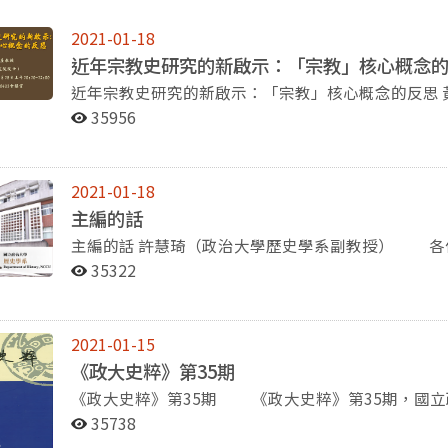
2021-01-18
近年宗教史研究的新啟示：「宗教」核心概念
近年宗教史研究的新啟示：「宗教」核心概念的反思 黃進興講座教授（中央研究院院士） 此講座於
2020年12月18日舉辦，在本次演講中，黃進興院
35956
認為儒家是宗教，歸功於五四運動時期的「儒教去宗教化」；
念下，仍將儒教定義為一種宗教名稱。關於這個議題
會學方面則是由Wittgenstein提出的「家族類似性（fa
2021-01-18
何事物時，都是因為在心裡已有一概念。因此儒教雖
主編的話
相似性，所以屬於宗教的範疇中。 接著講者則從各方面來判斷儒家是否為宗教。首先是關於儒生的自
主編的話 許慧琦（政治大學歷史學系副教授） 各位政大人，大家好！ 送走了災難頻傳、疫情嚴重
我認同。可以發現在明代以前，程朱學派的儒生認為
的2020年，全球抱著審慎樂觀的態度，迎接與看望2
限制。若從經典的存在來判斷是否為宗教，講者認為
35322
多精彩的學術、人事、宣傳與出版活動。 在系上教師動態方面，非常恭喜楊瑞松老師、崔國瑜老師榮
天神之論。而若以是否有廟宇做為宗教的依據，在民
獲109學年度的科技部研究獎勵，以及陳致宏老師榮
般人是不得進入的，唯有統治者、官員、太學生才可
周一（1月11日）剛舉辦吸引許多師生來參加的劉季
通民眾亦不習慣至孔廟祈願。又就儀式而言，在祭孔
2021-01-15
子的社會責任感及人文關懷，與我們分享了既宏觀又
以跳，其他地區的孔廟跳的是六佾舞。不過現今儀式
《政大史粹》第35期
餐，席開兩桌，不同世代的老師們齊聚一堂，既感謝
的考量居多。最後黃院士並沒有給出儒教是否為宗教
《政大史粹》第35期 《政大史粹》第35期，國立政治大學歷史學系主編，民國109年9月出版，刊載論
更順遂的發展。 關於系上的學生與系友活動，過去這學期有以大航海為主題的109年度包種茶節，還有
教的信徒，反而可能是三教合一（儒釋道）的信徒。
文 8 篇，內容收錄：〈明嘉萬時期倭寇議論中的胡惟
12月5日的文化盃合唱比賽，系上的自選曲是「如果明
35738
變〉(黃毓晴)、〈現代中國軍醫的起源：清末新式陸軍
到97級畢業的盧省言及王立勛，回到母系與學弟妹