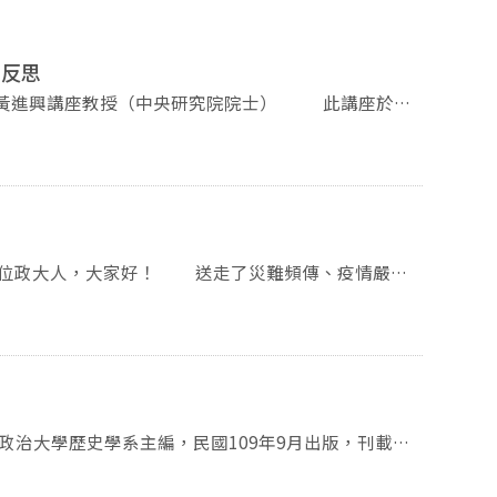
的反思
士為我們解說了儒教是否為宗教的議題。如今一般人不再
但在西方宗教社會學「World religion」的概
，在人類學上關注的點在於信仰者的主觀想法，而在社
mily resemblance)」作為宗旨，意謂人類在辨別任
與基督教、佛教等宗教不同，但他們彼此之間仍有一些
自己是「儒教信徒」，受「孔子戒」，一般士人則無此
021年。在過去這個學期，系上仍積極努力地舉辦了許
儒教的經典性非常淡薄，因為在四書五經中找不到關於
國之前孔廟是僅限於統治階級的場域，在清末民初時一
獲科技部新進研究人員兩年期計畫補助。此外，我們上
進入。且中門僅有皇帝可以走。即使在民國開放後，普
倫老師榮退演講暨茶會。季倫老師秉持著史家與知識分
典禮中的八佾舞，只有曲阜孔廟和位於首都的孔廟才可
深沉、且發人省思的近代文化發展啟示錄。當晚的聚
的正確性已不再是重點關注的議題，反而受現實與政治
季倫老師對本系的諸多貢獻，也共同期待新的一年系上
的判斷，只有大略提示聽眾，會去拜孔廟者不一定是儒
對於該現象，講者認為這顯示出儒教已被歸類為民間信
庸通倭〉(屠德欣)、〈清順治至乾隆朝多爾袞形象的轉
天就是下一生」。12月10日舉行的系友座談會，邀請
仰的一部分。並希望讓聽眾們能夠自行去思考儒教在現今的定位究竟為何。而演講至此也正式結束
的軍醫〉(張以諾)、〈從八目到《新民叢報》： 吳宓
們分享當年在系上時的生涯探索，與畢業之後的職涯選