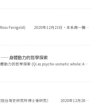
主義…等等。藉由觀察這些制度與價值觀的發展史，他
員會委員的李富春曾說過：「中國過去是半殖民地、半
灣史」課堂上進行演說。12月28日，仁姿老師的
但在形成與發展時是仰賴於對其他社群的剝削，而即使
這樣的統計學並不適合管理中國，我們需要為新中國建
陳冠妃博士，演講「佔領史料之後？--清代史料
決了。例如資本主義的發展是仰賴於對於殖民地的殘酷
？在當時引起了廣泛的討論。新時代的統計，人類學是
，在她的課程中為學生演講「餐桌上的記憶人類學—
貧富差距擴大的危機。而且在當前的社會，許多知識份
中共建國初期的統計工作，主要在建立全面而定期的統
多危機仍然不斷產生。然而與過去相比，我們目前卻是
每旬，以及普查各種，調查的方法則包含典型調查、抽
2020年12月23日，本系周一騰老
 在全面定期的統計工作中，
幕，在此深為感謝。也請大家不要錯過如此多采多姿的
律師(Ross Feingold)演講，演講題目是臺灣
試著解決這些問題。但也因為如此，史學家往往必須面
合作。最底層的鄉村合作社高達75萬個，參與統計的
恩格律師除了擔任顧問以外，也是國際政治觀察家，不
題。他將這樣的情形，稱之為史學家的職業傷害。不過
提到，為了讓政府高層理解當前處境，做出決策，必須
。至於要如何解決這些危機，劉老師認為相當有難度。
料並不一定具有高度的準確性或可理解性，「即時」才
中所列舉的議題包含了新冠肺炎、國際組織、主權爭
來也相當困難。所以他呼籲大家不是依靠希望存活，而
國總統大選等，透過深入淺出各項議題，帶領學生關心
靈——身體動力的哲學探索
 之後則是由文學院薛化元院
)中的研究成果。她以什麼能代表中國的語言開場，進而討論
 (Qi as psycho-somatic whole: A
季倫老師的許多趣事。接著致贈禮物與花束，並開放在
用普通話。接著，她從兩條敘事線，和三個不同時期的
e traditional thought) 那原道(Randall
師、崔國瑜老師、學生黃彥儒等都有發言。在最後大合
有著同樣語言、同質性高的中華民族，另一條則是多語
滿結束。
動，藉此討論當時的人們如何意識到要制定國語。第二
外在與內在的修練(inner alchemy)，也就是
學。最後一個故事是關於1949年，新中國成立以後的
原道博士首先講述氣的起
而言，不同時期的人，看法並不一致。章太炎認為方言
如《莊子》、《論語》、《春秋傳》、《淮南子》等，
會認為方言是漢語多元下的產物；部分語言學家認為方
南子》的說法延伸，說明氣與道、渾沌、陰陽的關係。
管在部分正式場合推廣，但在非正式場合或是私底下的
與陽氣；道，則為陰陽調和。調和的陰陽，也等同於
動時，使用方言才被視為反革命的行為。最後，譚吉娜
台灣史研究所博士後研究的陳冠妃博士到本系進行演
魄與陰陽的關聯。魂魄可分為三魂與七魄，魂會前往天
戰為題進行演講，相關