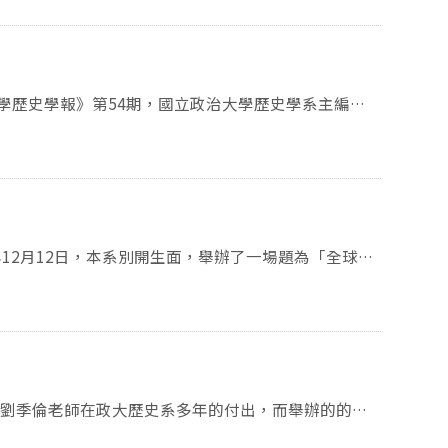
的婦女動員(1938-1945)〉(盧梓滿)、〈十八至
、〈錫安主義：「復國」與種族清洗？〉(黃如慧)、
研究員黃寬重教授，以「古為今用：治南宋史五十年心
創刊於
清華大學通識教育中心助理教授梅韻秋老師，與大家談
好滿二十週年。二十年間，承蒙眾多學友賜稿、師長審
覺史料的方法。「張廣達院士對當代中國史的反思」系
收錄了八篇論文，時間從明代到現代，主題包含中國
「早年的發蒙（1931-1949）」、（12月10日）
容收錄：〈王船山的歷史觀：從目的論觀點的討論〉(陳
詢，亦可利用華藝線上圖書館，閱讀所有文章。誠如創
「第三講：逆境中求生（1957~1958）」。系上也在12
華外交的多元性〉(吉辰)、〈國家司法與民族自尊：
！」也如當時林能士老師的勉勵：「歷史論文寫作是一
年的展望」線上視訊會議。由將於春季下學期加入系上的
分」的意義及影響〉(王力堅)；書評〈評オリオン・ク
斷的習作。」歡迎海內外歷史學或相關領域的研究生繼
上的藍適齊老師與談。本系研究部還在12月18日，邀請到
仏教》〉(倪管嬣)。
an），進行題目為「嘉慶二十三年的《八朝珠》：一本「微不足
國框架下的物質交流」。第二場在12月16日，請的
路易十四到哲士的世紀」。第三場在12月24日，由
由即將於今年二月正式到任的倪墨杰(Jack Maren
藝：近代思想觀念與大歷史結構」。 政大歷
郭旭光(Arunabh Ghosh)、美國三一大學歷史系助
專攻清代宮廷醫藥研究的故宮圖書文獻處劉世珣助理研
歷史學副教授常成(David Cheng Chang)三位學者，
辦，在
談。經統計，線上報名的研究生與學者涵蓋世界各國，
all Nadeau）演說「作為貫通心身體整的氣：中國傳
究能量。 第一位講者郭旭光，著
 the Early People’s Republic of China(《算數：共和國早
老師12月23日的美國史課堂，邀請了現任華府國際
華人民共和國早期統計圖像的兩個特色。一是中國乃一
 & US: Shared Challenges in 2021」（臺灣與
1959年出版的《偉大的十年》，記錄了中國在經濟
老師邀到本校社會系鄭力軒副教授，以「水清無魚：台灣