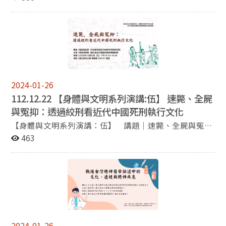
「歷史教育」。 大家對「108課綱」應該不陌生吧？（沒
年」、台師大黑田明伸講座教授主講「從全球貨幣史來看
吃過豬肉 ，也看過豬走路！）身為首批新課綱參與者，大
的中華帝國制度的特殊性從全球貨幣史來看的中華帝國制
一大二的同學應該就更加熟悉了！但新課綱的更動到底與
度的特殊性」、中研院史語所王鴻泰研究員主講「明代文
舊的課綱有何不同之處？ 本學期學術股有幸邀請兩位曾/
武關係與武俠文化」、新加坡南洋理工大學許維賢副教授
現任於歷史課綱編纂相關機構的學長姐，他們將以自身的
主講「裸命：反思明清有關男色的敘述到當代華人男同主
經驗與觀察，帶領我們由一個較新穎的角度思考歷史教育
體建構的話語」。 除了前述主題多元的演講，本系和文學
議題。除了探討修改課綱內容的爭議、教育現場的困境與
院的身體與文明研究中心也共同主辦了「身體與文明系列
需要克服的難題外，連帶受到衝擊的相關產業也會是這次
2024-01-26
演講」，這個系列包含五場學術演講，分別是由故宮博物
講座的範疇。 講題與講者｜ 石火光陰—108歷史課綱對教
112.12.22 【身體與文明系列演講:伍】 速斃、全屍
院劉世珣助理研究員主講的「當動物變成藥：阿膠的歷史
育現場的困境與因應｜趙士弘學長 曾任新竹縣政府文化局
文化考察」、中研院近史所雷祥麟研究員主講的「科學文
與冤抑：透過絞刑看近代中國死刑執行文化
史料文獻科 佐理員 師大心測中心評量組 歷史科研究員 現
化權威的黎明」、中央大學皮國立副教授主講的「強身與
【身體與文明系列演講：伍】 講題｜速斃、全屍與冤
任環耀實境有限公司 專案經理 從爭議到開放爭議：台灣
壯陽：近代中國到戰後台灣的荷爾蒙藥品」、陽明交通大
抑：透過絞刑看近代中國死刑執行文化 講者｜謝歆哲老師
463
歷史課程的發展與困境｜楊秀菁學姐 現任國家教育研究院
學王文基特聘教授主講的「戰後台灣精神醫學論述中的文
(中央研究院近代史研究所助研究員） 主持｜陳秀芬老師
課程及教學研究中心 主任/副研究員 時間｜12/4（一）
化、遷徙與精神疾患」和中研院近史所謝歆哲助研究員主
（國立政治大學歷史學系特聘教授） 時間｜2023年12月
10:30-12:30 地點｜季陶樓340414
講的「速斃、全屍與冤抑：透過絞刑看近代中國死刑執行
22日(五)下午2:10-4:00 地點｜國立政治大學季陶樓
文化」。 學術演說之外，本系也舉辦了一些與學生生涯規
340107教室 主辦｜國立政治大學歷史學系、身體與文明
劃有關的演講，包括衛城出版社洪仕翰副總編主講「與過
研究中心 協辦｜近代社會的身體與性別跨領域學分學程
去的自己對話——從學術逃兵到出版編輯的奇幻旅程」，
以及本系系學會與文學院「壯遊·指南：人文學素養導向
高教學習創新計畫」合辦的生涯探索系列講座「歷史教
2024-01-26