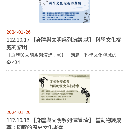
大歷史系的臉書粉絲頁，藉此掌握本系的第一手訊息。祝
主辦｜國立政治大學歷史學系、身體與文明研究中心 協
福大家在接下來的半年裡平安健康，事事順心！
辦｜近代社會的身體與性別跨領域學分學程
2024-01-26
112.10.17 【身體與文明系列演講:貳】 科學文化權
威的黎明
【身體與文明系列演講：貳】 講題｜科學文化權威的黎
明 講者｜雷祥麟（中央研究院近代史研究所研究員兼所
434
長） 主持｜陳秀芬（國立政治大學歷史學系特聘教授）
時間｜2023年10月17日（二）下午2:10-4:00 地點｜國
立政治大學季陶樓歷史學系會議室（340423） 主辦｜國
立政治大學歷史學系、身體與文明研究中心 協辦｜近代
社會的身體與性別跨領域學分學程
2024-01-26
112.10.13 【身體與文明系列演講:壹】 當動物變成
藥：阿膠的歷史文化考察