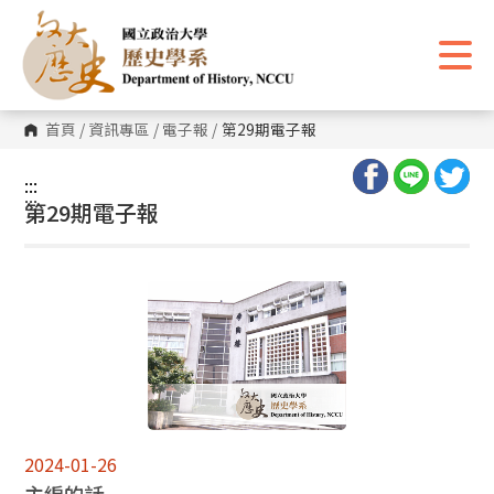
跳
到
主
要
內
容
區
首頁
/
資訊專區
/
電子報
/
第29期電子報
塊
:::
:::
第29期電子報
2024-01-26
主編的話