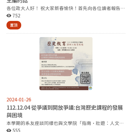
各位政大人好！ 祝大家新春愉快！首先向各位讀者報告一
個人事上的大事：在本系任教逾三十年的彭明輝教授將在
752
今年2月1日退休。彭老師的專長領域是中國近現代的學術
置頂
思想史，他與政大歷史系有很深的緣分，曾就讀本系的碩
士班和博士班，取得博士學位後，在1993年8月成為本系
專任教師，並在2003年2月升等教授。為了感謝彭老師多
年的貢獻，本系在去年12月25日的期末系務會議為彭老
師舉辦了簡單而隆重的榮退歡送會。 在過去的半年裡，除
了例行的教學與研究工作之外，歷史系也舉辦了許多活
動。我們邀請了許多校外的學者與專家來系上演講，包括
日本九州大學Matthew Augustine副教授主講
「Resettlement during the American interlude in
Northeast Asia」、中研院史語所邢義田院士主講「新材
料、新思路——對上古史研究的新開展」、美籍律師與政
治評論家方恩格(Ross Feingold)主講「International
2024-01-26
Olympic Committee and Geopolitics」、輔仁大學吳穎
112.12.04 從爭議到開放爭議:台灣歷史課程的發展
錫(Adolfo Wu) 助理教授主講「China Angel or Dragon in
與困境
Latin America」、台師大莊仁傑助理教授主講「柔佛古
本學期的系友座談同樣也與文學院「指南·壯遊：人文學
廟遊神：從華人史到東南亞史」、《關鍵評論網》杜晉軒
素養導向高教學習創新計畫」合辦，本學期的講座主題為
555
編輯主講「為何他們在台灣？馬來西亞華人漂向北方的70