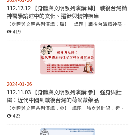
育：課綱×教育現場」，這場講座請到兩位曾/現任於歷
112.12.12 【身體與文明系列演講:肆】 戰後台灣精
史課綱編纂相關機構的系友回到母系演講，分別是國家教
神醫學論述中的文化、遷徙與精神疾患
育研究院的楊秀菁副研究員主講「從爭議到開放爭議：台
灣歷史課程的發展與困境」以及曾任職於新竹縣政府文化
【身體與文明系列演講：肆】 講題｜戰後台灣精神醫學
局史料文獻科和師大心測中心評量組、現任職環耀實境有
論述中的文化、遷徙與精神疾患 講者｜王文基（國立陽明
419
限公司專案經理的趙士弘先生主講「石火光陰—108歷史
交通大學科技與社會研究所特聘教授兼人社院院長） 主持
課綱對教育現場的困境與因應」。 本期電子報的另一個重
｜陳秀芬（國立政治大學歷史學系特聘教授） 時間｜
點是本系同學和系友在這半年內所獲得的各項榮譽：本系
2023年12月12日（二）下午2:10-4:00 地點｜國立政治
博士班余以澄同學獲得中研院近史所的「博士生獎補助計
大學季陶樓340423（歷史系會議室） 主辦｜國立政治大
畫」、博士班侯家榆同學獲得中研院史語所的「人類學門
學歷史學系、身體與文明研究中心 協辦｜近代社會的身
獎助博士生計畫」、博士班新生黎浩琮同學獲得112學年
體與性別跨領域學分學程
度卓政博士班獎助學金、博士班張業祥同學和碩士班欒楚
翹同學獲得第四屆羅家倫國際漢學講座研究獎助學金、博
2024-01-26
士班袁經緯同學和碩士班林祐安同學獲得112年度童子賢
112.11.03 【身體與文明系列演講:參】 強身與壯
先生研究培育獎、系友許芳瑜小姐考取112年公務人員高
陽：近代中國到戰後台灣的荷爾蒙藥品
等考試三級考試人士行政類科、大學部余昱穎同學獲得童
【身體與文明系列演講：參】 講題｜強身與壯陽：近代
子賢先生學術獎勵基金的論文獎學金、大學部丁少威同學
中國到戰後台灣的荷爾蒙藥品 講者｜皮國立（中央大學
423
獲得花蓮縣112年全國語文競賽社會組國語朗讀優等、大
歷史學研究所副教授兼所長） 主持｜陳秀芬（國立政治
學部洪羽辰同學錄取本系碩士班。恭喜以上的同學和系
大學歷史學系特聘教授） 時間｜2023年11月3日（五）
友！ 最後懇請各位師長、系友、校友和電子報讀者追蹤政
下午2:10-4:00 地點｜國立政治大學季陶樓340107教室