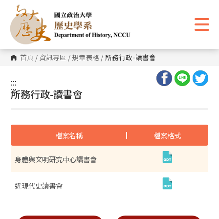
跳
到
主
要
內
容
區
首頁
/
資訊專區
/
規章表格
/
所務行政-讀書會
塊
:::
:::
所務行政-讀書會
檔案名稱
檔案格式
身體與文明研究中心讀書會
近現代史讀書會