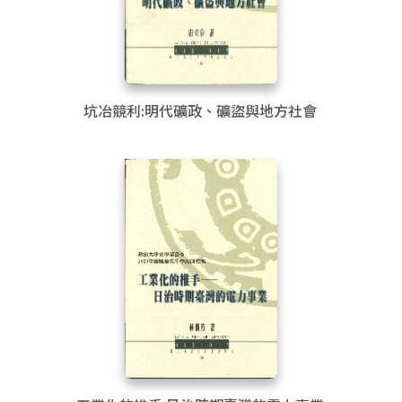
坑冶競利:明代礦政、礦盜與地方社會