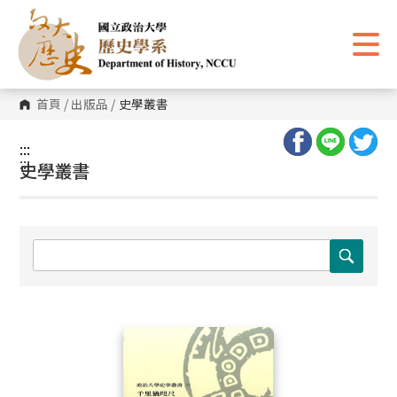
跳
到
主
要
內
容
區
首頁
/
出版品
/
史學叢書
塊
:::
:::
史學叢書