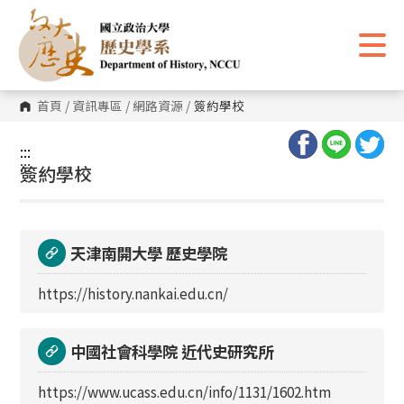
跳
到
主
要
內
容
區
首頁
/
資訊專區
/
網路資源
/
簽約學校
塊
:::
:::
簽約學校
天津南開大學 歷史學院
https://history.nankai.edu.cn/
中國社會科學院 近代史研究所
https://www.ucass.edu.cn/info/1131/1602.htm