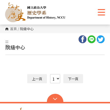
跳
到
主
要
內
容
區
首頁
/
院級中心
塊
:::
:::
院級中心
上一頁
下一頁