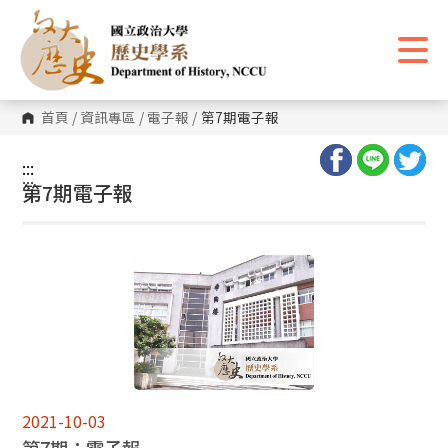
跳
到
主
要
內
容
區
首頁
/
資訊專區
/
電子報
/
第7期電子報
塊
:::
:::
第7期電子報
2021-10-03
第7期：電子報