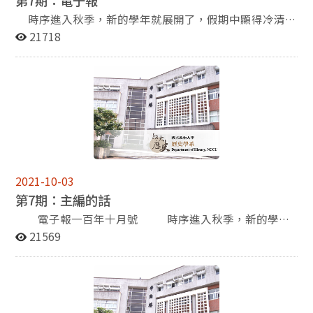
時序進入秋季，新的學年就展開了，假期中顯得冷清的
校園，頓時又開始熱鬧忙碌了起來。望著講台下羞澀怯生
21718
但朝氣蓬勃的大一學生們，更驚覺一年又已悄然飛逝—在
學院裡工作的我們，年年坐看新世代的加入，目送舊世代
的離去。 (檢視全文) 王壽南老師:重塑生命的快樂 我在二
○○○年八月退休，但仍在歷史所兼課，到二○○二年我
辭去兼課，原因是我的視力急速惡化，上課時，連坐在對
面的同學都看不見，更不用說看同學們的研究報告了。 我
患先天性近視，初中二年級時開始配戴眼鏡，第一次配眼
鏡就是近視五百度。此後度數不斷上升，大學畢業時到了
一千度，一九六八年獲得博士學位時度數是一千六百度。
2021-10-03
由於我在政大任教，要做研究工作、寫論文，同時，我在
第7期：主編的話
校外主編了好幾部大套叢書，這些都要耗費眼力，讓我的
近視度數不斷增加。到一九九○年左右，我的近視度數高
電子報一百年十月號 時序進入秋季，新的學年
達二千六百度，電腦測量度數的儀器測不出我的度數，我
就展開了，假期中顯得冷清的校園，頓時又開始熱鬧忙碌
21569
的度數超過了電腦測量的限度，醫生打趣地說：「你的度
了起來。望著講台下羞澀怯生但朝氣蓬勃的大一學生們，
數真是深不可測！」 (檢視全文) 學生活動 研究部迎新活
更驚覺一年又已悄然飛逝---在學院裡工作的我們，年年坐
動 100學年度迎新聚餐於民國100年10月11日晚間在憩賢
看新世代的加入，目送舊世代的離去。世代更迭，新舊交
樓三樓福利中餐廳舉行，舉辦主因為促進碩博新生與所上
替，新的面孔帶來新的活力，而他們與師長、學長姐們之
學長姊和師長更親密的互動，此次碩博班新生參與共約20
間的互動更激盪出豐富的創意，歷史學系的生命力也就在