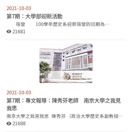
碩三的學長姐前來分享選課經驗，讓新生們更能了解且清
2021-10-03
楚選課的事宜。最後茶會在下午五點半結束。
第7期：大學部迎新活動
宿營 100學年歷史系迎新宿營的日期為
2011/9/23-25，藉由三天兩夜在金山青年活動中心的營
21681
期，讓學弟妹們認識更多學長姐以及班上同學。營期之
中，除了有晚會、系隊關、烤肉、夜間活動、RPG闖關遊
戲、小隊劇等玩樂性質活動外，我們還有許多小隊時間，
讓大二的學長姐將自己在過去一年裡所獲得的學習經驗、
讀書方法、甚至是生活上的點點滴滴傳承給大一的新生，
讓他們不會陷入徬徨、不知所措的困境，盡快的跟上大學
的生活步調，並融入歷史系這個大家庭。 總迎新
100學年歷史系總迎新的日期為9/8日下午，於歷史系
的大本營季陶樓進行。本次的總迎新活動邀起到了系上的
2021-10-03
呂紹理教授、林美香教授、崔國瑜教授、彭明輝教授、廖
第7期：專文報導：陳秀芬老師 南京大學之我見
敏淑教授，給予大一的新生們未來的學走向，以及應秉持
我思
甚麼樣的態度來面對日後的學習。在教授的勉勵之後，就
是各系隊的宣傳時間了。為了要吸引更多的新人加入，各
南京大學之我見我思 陳秀芬 （政治大學歷史系副教授）
隊無不卯足全力，期盼能組成更堅強的陣容，為系上爭
2011年8月中旬，基於本系與南京大學歷史系的學術交流
21688
光。另外，100級的班代張寧珈、副班代陳致維等幹部也
協議，加上新學期教授明清史必修課、欲更深入地瞭解明