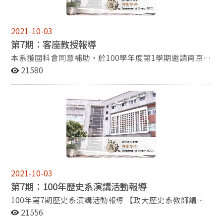
克福書展與世界出版人見面。 客座教授報導 本系獲國科
作福音廣播，臺灣聽不到。我的廣播演講是以中國歷史文
元出版趨勢和影響力。 其中「Formosa Special」專
會同意補助，於100學年度第1學期邀請南京大學歷史學
化社會為主軸來印證聖經的道理，十分通俗易懂，一般非
區部分，由行政院研考會薦選參展出版品，歷史系副教授
系馬俊亞教授至系擔任客座講學；馬俊亞教授在大學部開
基督徒和沒有讀過《聖經》的人都能聽得懂。後來，我把
楊瑞松《病夫、黃禍與睡獅：「西方」視野的中國形象與
2021-10-03
設為「中國近代社會生活史」，在研究部開設為「中國區
十一篇講稿彙整起來成為一本書：《再站起來》，二○一
近代中國國族論述想像》、金仕起《中國古代的醫學、醫
第7期：客座教授報導
域社會生態史」。 (檢視全文) 專題報導－呂鴻祺 絲路風
○年二月由九歌出版社出版。 經歷過一次人生的大災
史與政治：以醫史文本為中心的一個分析》都獲選參展。
情之旅 時值暮夏即將轉入秋天的季節，儘管在台灣沒什麼
難，給我兩個重大的啟示：一是人定不能勝天。年輕時，
《病夫、黃禍與睡獅》從「病夫」、「黃禍」和「睡
本系獲國科會同意補助，於100學年度第1學期邀請南京
特別的溫度變化的感覺，但在一水之隔的對岸，各地氣溫
總覺得成功要靠自己努力，所有的成功都是自己努力的成
獅」三項當代熟知的西方視野下的中國形象，研究這些形
大學歷史學系馬俊亞教授至系擔任客座講學；馬俊亞教授
21580
此時卻是東西南北大不同。東南沿海各省仍是由毒辣的太
果，任何失敗都是自己努力不夠的苦果。一切靠自己，人
象在近代中國思想論述的豐富意涵，瞭解這些符號對於近
在大學部開設為「中國近代社會生活史」，在研究部開設
陽所主宰，而愈往西北方向走，早晚氣溫變化就愈大。儘
定勝天。現在，我的思想改變了，成功固然要經過自己的
代中國思想論述中國族建構的影響。同時藉由釐清分梳百
為「中國區域社會生態史」。 馬俊亞教授目前任教於南
管有過幾次赴中國大陸旅遊的經驗，這次的行程卻是遠赴
努力，但是最後要祈求上帝幫助。中國人常說：「謀事在
年來東西跨文化和跨語際互動過程的複雜關係，理解分析
京大學歴史系，為博士生導師。主要研究領域為中國近代
二、三千公里以外的甘肅、青海和新疆，體驗不同於大家
人，成事在天。」謀事在人就是自己要努力，成事在天就
近代中國知識分子面對強勢西方文化價值的糾纏心情。
社會經濟史及區域社會生態史，目前已出版論文六十餘
常常聽聞的像是杭州、上海等沿海城市。這一沿路都充滿
是靠上天的決定讓自己獲得成功。所以成功的最後一向是
曾獲國科會人文學及社會科學研究中心補助出版的
篇，多刊載於《歷史研究》、（北京）《清華大學學報》
浩瀚沙漠、崇山峻嶺、異域風情的「絲路之旅」，將是我
在天而非人。人豈能勝天？另一個啟示是，凡事感恩。一
《中國古代的醫學、醫史與政治》，則從中國古代醫學論
等大陸一級期刊，以及Modern China, Modern Asian
永難遺忘的一次出國旅行。 (檢視全文) 專題報導－李侑儒
個人任何一個生活小細節，如呼吸、看報、喝茶、散步、
述、醫制政典和醫史事語等資料的形成脈絡出發，分析其
Studies等SSCI期刊。他的代表作《被犧牲的「局部」：
2011年八月，我因為參加京都大學人文科學研究所主辦
聊天……等等，都不是理所當然應得應有的。有人氣喘而
中體裁、編次、敘事、論斷、寓意，及論述動向，探討晚
淮北地區社會生態變遷研究》一書甫於2010年由臺大出
的「明清史夏合宿」會議，首次踏上京都這塊陌生而又熟
呼吸困難，有人瞎眼而看不見書報，有人患了咽喉癌而喝
周秦漢醫學論述、醫史建構與政治變遷間的可能關係，說
版中心出版，其後亦於2011年由北京大學出版社出版。
2021-10-03
悉的土地。承蒙學校和國科會及各位師長的協助，讓我這
水困難，有人關節炎而走路疼痛，有人是啞巴而無法聊
明促成中國古代醫學變遷的可能動力。 這兩本著作都
本書分析治水、漕運和鹽務等政策對淮北地區的地理、河
第7期：100年歷史系演講活動報導
窮學生終能如願成行，並順利完成首次以外文發表的報
天……。一個人能健康而靈活地生活著，就必須感恩。多
由政大出版社出版，出版社表示，推廣政大人文社會科學
道、水文、物產、民性及經濟和社會結構等所產生的塑造
告。回想起會議時能有機緣拜見席間諸位久負盛名的大
存感恩之心就會減少怨恨、仇視、妒忌之心，生活會更舒
研究成果、提倡多元學科對話，2007年八月成立以來，
和扭曲作用。他指出淮北地區之所以由唐宋時期的魚米之
100年第7期歷史系演講活動報導 【政大歷史系教師講論
師，總覺得自己是初生之犢，不知天高地厚。在此除了感
暢快樂。
就以提高政大學術交流和社會影響力為目標，陸續出版了
鄉一變而為近代的窮鄉瘠壤，主要是封建中央政府以顧全
會】 ※演講者：楊瑞松 先生 (政治大學歷史系副教授) ※
21556
謝與會師友的鼓勵與指正，也非常高興能和眾多學界先進
13本學術專書。作品先後獲得國科會補助、法國在台協會
大局的名義而有意犧牲這一局部利益的結果。該書出版
講 題：身體與認同：從顏元到「東亞病夫」 ※主持人：