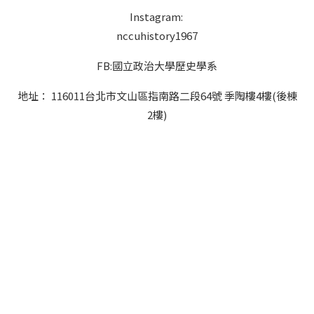
圖外文書區查資料，由於找不到任何座位，情急之下，連
Instagram:
忙坐在影印機旁的小圓凳上，最後才發現，原來這個館中
僅剩的座位，乃影印專員所屬！筆者轉念想把書外借，拿
nccuhistory1967
回家細讀，卻被告知該校外文書只限館內閱覽。外文書少
還不准外借，外文資料庫也不齊全，師資又多為該校畢業
FB:國立政治大學歷史學系
生留任，鮮少有「海歸派」（海外學成回國者），加上網
路資訊受到政府的制度性監控，這樣的環境要如何掌握全
地址： 116011台北市文山區指南路二段64號 季陶樓4樓(後棟
球的學術動態呢？難怪筆者私下與一些南大生交談，發現
2樓)
他們多少對學習條件感到失望，表達想去美國留學或來臺
灣開開眼界的強烈意圖。 「人口壓力」亦見諸學生食堂，
而且更驚心動魄。鼓樓校區有三、四個學生餐廳，採儲
值、刷卡、半自助餐式管理。校內亦有教職員餐廳，屬於
合菜制，不利於獨自用餐。上午十一點多與下午五點多，
同學陸續蜂擁至學生食堂。遇到成行的隊伍，運氣算是不
錯。通常的情況是一群人你推我擠，還不時有插隊者，爭
相向打菜員點餐。好不容易熬過這番折磨，接下來的考
驗，是端著餐盤，閃過人群，在黑壓壓的座位區找到一己
容身之處。雖說學生餐廳收費便宜、菜色多樣，也比街上
路邊的小吃衛生些，但是每天吃飯像打仗，若無過人的體
力，實在很難跟年輕力壯的學生衝鋒陷陣。話說回來，南
大的這番盛景，恐怕也會讓政大校內生意清淡的自助餐廳