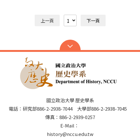
在眾人的推舉之下產生，而迎新的活動就在認識季陶樓的
朝的國都，筆者於是收拾行囊，飛往南京，展開為期一個
逃生路線後畫下句點。 系烤 與往常一樣，今
月的訪問與講學。 南京大學迄今已有百年歷史，其前身可
年的系烤是在恆光橋下舉行，參與的人數約有115人，十
上溯至清末的三江師範學堂；歷經東南大學、中央大學等
上一頁
下一頁
分熱鬧。當日的天氣非常不穩定，下午的大雨讓同學們都
階段，至1950年才正式使用現在的校名。南大是中國大
很擔心系烤是否能如期進行，幸運的是，晚上雨勢趨於緩
陸的重點大學之一，以理工科聞名，學生人數逼近五萬
和，同學們心中的大石頭才得以放下。餐點的部分，在系
人；屬於研究型大學，研究生比本科生（即大學生）多。
烤負責人歷史二張睿宇、吳政祈兩人的精心挑選下，選擇
以南大歷史系為例，每年所收的本科生有四十名，與政大
了以提供肉類為主的烤肉組合，尤其是大塊的醬燒豬肋排
歷史系相當，但是研究所新生卻高達兩百位！這種規模就
更是滿足了同學們對烤「肉」的期待！
不是臺灣的任何一個歷史系所足以望其項背的了。無怪乎
南大歷史系的專任教職亦有七十多位，否則恐怕不足以應
付教學與研究所需。 南大一共有三個校區。在南京市中心
的校本部——鼓樓校區，合併原金陵大學的部分舊址，殘
留幾棟歷史建物，在高大蓊鬱的樹木陪襯下，顯得古色古
香，卻與校內外諸多現代建築格格不入。由於學生過多，
校園四處可見人潮洶湧的景象。以總圖書館為例，每天上
國立政治大學 歷史學系
午八點開門，但是早在七點半，館外已有成群學生聚集；
電話：研究部886-2-2938-7044 大學部886-2-2938-7045
等到八點多，館內已座無虛席。學生桌上通常放著書或期
傳真：886-2-2939-0257
刊，不是安靜閱讀，就是認真作筆記。這樣的盛況天天上
E-Mail：
演，令人驚嘆！反觀政大的圖書館，大概只有期中與期末
考試期間，才會見到K書的人潮吧？ 筆者有一次到南大總
history@nccu.edu.tw