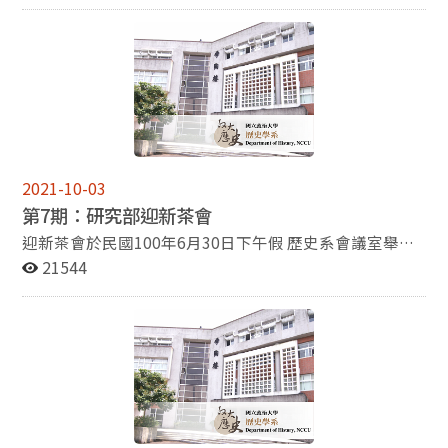
與同好請益、學習。會後，我除留在京都大學進行短期研
翻譯審查補助，今年更將前進國際書展，對於出版社是很
後，在大陸引起不少的討論及好評，被認為充分結合歷史
呂紹理老師 (國立政治大學歷史系教授兼系主任) ※時
究外，亦利用假日探訪關西地區各大小博物館及紀念館。
大的肯定。
文獻和田野材料，邏輯清晰論證有力的作品。馬教授在
間：2011年10月17日，(星期一)，上午 10:10-12:00 ※
本文即以其中一天的參訪記行，謹向各位師長及系友分享
2009年獲選為中國教育部新世紀優秀人才，該校歴史系
地 點：政大歷史系會議室(季陶樓340423) 【「台灣世
自己所見的小小心得。 (檢視全文) 專題報導－謝宛洳 很
過去僅張憲文教授曾獲此一榮譽，可見馬教授為大陸學界
界史討論會」第十五回】 ※主講人： 陳樂元 老師 (中興
榮幸在2010年的10月到2011年的4月能夠由系上選派到東
後起之重要學者。
大學歷史系助理教授) ※ 講 題： 單身----十九世紀法國社
京大學的總合文化研究科學習。我在東大選修了兩門課，
會的痲瘋病 ※主持人： 林美香 老師 (國立政治大學歷史
一門是石井剛老師的老莊思想研究；另一門是菊池秀明老
系副教授) ※ 評論人： 李尚仁 老師 (中央研究院史語所副
師的地域研究特別專題，上課內容為研讀太平天國日記。
研究員) ※ 時 間： 2011年9月30日(週五) ，2:30PM～
2021-10-03
此外，旁聽岸本美緒老師在御茶水大學開的中國史專題，
5:00PM ※ 地 點： 國立政治大學百年樓文學院演講廳
第7期：研究部迎新茶會
並且參加了岸本老師在東大的近世史研究會。此研究會主
(330111) ※ 主辦單位：政治大學歷史系、政治大學文學
要是由岸本老師的學生所組成，隔週舉行一次。學生在此
院身體與文明研究中心、國立台灣大學歷史系、台灣世界
迎新茶會於民國100年6月30日下午假 歷史系會議室舉
研究會輪流報告自己的研究，藉由互相討論改進論文不足
史討論會 【杜維運教授專題演講】 ※講 題：史學方法與
行，邀請碩博士班一年級新生參與，主要為講解所上之相
21544
的部分。有時也會邀請國外學者來研究會上演講… (檢視
史學家的氣質 ※時 間：100年11月8日（二），下午2：
關規範、注意事項與相關的生活點滴介紹，此次迎新茶會
全文)
00﹣4：00 ※地 點：季陶樓340108教室 【「百年歷史
除邀請呂紹理主任出席外，另有唐啟華、劉維開、彭明
講座」專題演講】 ※講 者：科大衛教授 （Prof. David W.
輝、朱靜華、Joe Eaton和廖敏淑共七位系上師長蒞臨，
Faure） ※講 題：從禮到法：中國社會二十世紀的轉變
由師長給與新生們提點與告誡。此外，這天亦正好是研究
（From Ritual to Law: How Chinese Society Changed in
部新舊助教交接的時刻，呂主任特別利用此次機會感謝前
the Twentieth Century） ※時 間：11月14日（星期一）
任的黃國勛助教，並贈與小禮物以表感謝；同時介紹新任
上午10:00-12:00 ※地 點：季陶樓340423R
助教張真榮小姐給新生認識。迎新茶會除所學會各股報
告，如所費繳交、通訊錄製作、讀書會的參與等，還邀請