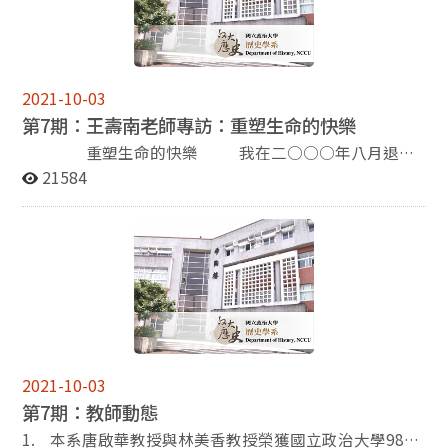
名… 大學部迎新活動 100學年歷史系總迎新的日期為9/8
此新舊世代的交流當中得以迸發，並綿延不絕。電子報的
日下午，於歷史系的大本營季陶樓進行。本次的總迎新活
立意之一，即是為新舊世代的傳承作見證，捕捉每一世代
動邀請到了系上的呂紹理教授、林美香教授、崔國瑜教
所留下的痕跡，並作為溝通、交流的橋樑，讓世代之間互
授、彭明輝教授、廖敏淑教授，給予大一的新生們未來的
通聲息、彼此瞭解。因此，電子報的內容總是儘可能地含
2021-10-03
學習走向… 系烤 今年系烤在10/14(五)舉辦，與往常一樣
括老中青三代的動向：從退休老師們的專訪、畢業系友們
第7期：王壽南老師專訪：重塑生命的快樂
是在恆光橋下舉行，參與的人數約有115人，十分熱鬧。
的近況，至系所師生們的動態，都是電子報關懷的意向。
當日的天氣非常不穩定，下午的大雨讓同學們都很擔心系
在這個新學年的開始，敬邀各位系胞們繼續支持電子報，
重塑生命的快樂 我在二○○○年八月退
烤是否能如期進行… 宿營 100學年歷史系迎新宿營的日期
您們的閱讀、來稿與捐款都是電子報存續下去的動力。期
休，但仍在歷史所兼課，到二○○二年我辭去兼課，原因
21584
為2011/9/23-25，藉由三天兩夜在金山青年活動中心的營
盼有您們的參與。 崔國瑜 寫於一百年十月三十
是我的視力急速惡化，上課時，連坐在對面的同學都看不
期，讓學弟妹們認識更多學長姐以及班上同學… (檢視全
一日
見，更不用說看同學們的研究報告了。 我患先天性近
文) 【「台灣世界史討論會」第十五回】 ※主講人： 陳樂
視，初中二年級時開始配戴眼鏡，第一次配眼鏡就是近視
元 老師 (中興大學歷史系助理教授) ※ 講 題： 單身—-十
五百度。此後度數不斷上升，大學畢業時到了一千度，一
九世紀法國社會的痲瘋病 ※主持人： 林美香 老師 (國立政
九六八年獲得博士學位時度數是一千六百度。由於我在政
治大學歷史系副教授) ※ 評論人： 李尚仁 老師 (中央研究
大任教，要做研究工作、寫論文，同時，我在校外主編了
院史語所副研究員) ※ 時 間： 2011年9月30日(週五) ，
好幾部大套叢書，這些都要耗費眼力，讓我的近視度數不
2:30PM～5:00PM ※ 地 點： 國立政治大學百年樓文學院
斷增加。到一九九○年左右，我的近視度數高達二千六百
演講廳(330111) ※ 主辦單位：政治大學歷史系、政治大
度，電腦測量度數的儀器測不出我的度數，我的度數超過
2021-10-03
學文學院身體與文明研究中心、國立台灣大學歷史系、台
了電腦測量的限度，醫生打趣地說：「你的度數真是深不
第7期：教師動態
灣世界史討論會 【政大歷史系教師講論會】 ※演講者：
可測！」 一九九○年醫生說我兩眼有白內障，需要開
楊瑞松 先生 (政治大學歷史系副教授) ※主持人：呂紹理
刀。先開右眼，結果導致眼球內血管破裂，大量出血，視
1. 本系唐啟華教授與林美香教授榮獲國立政治大學98年