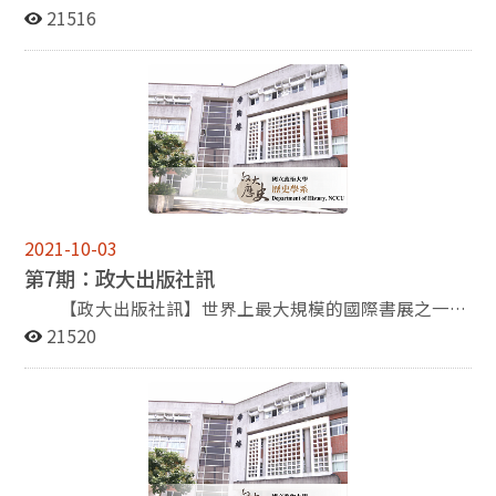
老師 (國立政治大學歷史系教授兼系主任) ※時 間：
網膜剝離，右眼遂告失明。但左眼白內障日趨嚴重，視力
度專業課程教學優良教師。 2. 本系金仕起教授與楊瑞松
21516
2011年10月17日，(星期一)，上午 10:10-12:00 ※地
模糊，二○○五年時視力幾乎是零。 我遍訪眼科名
教授著作獲研考會推薦，於100年10月至德國法蘭克福書
點：政大歷史系會議室(季陶樓340423) ※講 題：身體與
醫，他們都認為我的左眼如開刀，手術危險性太大，可能
展與世界出版人見面。 德國法蘭克福書展是世界上最
認同：從顏元到「東亞病夫」 【杜維運教授專題演講】
會重蹈右眼覆轍，所以多不願為我的左眼開刀。一直到二
大規模的國際書展之一，近年來為積極與國際出版界交
※講 題：史學方法與史學家的氣質 ※時 間：100年11月
○○七年底，振興醫院院長劉榮宏醫師才勉強同意為我開
流，新聞局近年委託台北書展基金會規劃臺灣館參展，豐
8日（二），下午2：00﹣4：00 ※地 點：季陶樓340108
刀。但他說明不能保證不會眼底大出血。我在二○○六年
富的內容，經常成為書展中的焦點。今年也將以「出版無
教室 【「百年歷史講座」專題演講】 ※講 者：科大衛教
六月已受洗成為基督徒，每天禱告，祈求上帝的幫助。二
疆界」(Taiwan, Books without Borders)為主題，分十大
授 （Prof. David W. Faure） ※講 題：從禮到法：中國社
○○七年十月二十五日進行手術，果然上帝保佑我，結果
專區展覽臺灣多元出版趨勢和影響力。其中「Formosa
會二十世紀的轉變 （From Ritual to Law: How Chinese
左眼眼底竟然沒有出血，手術成功，我的左眼又恢復了視
Special」專區部分，由行政院研考會薦選參展出版品，
Society Changed in the Twentieth Century） ※時 間：
力。我將失明到復明的心路歷程寫成一本小冊子，題名
本系副教授楊瑞松《病夫、黃禍與睡獅：「西方」視野的
2021-10-03
11月14日（星期一）上午10:00-12:00 ※地 點：季陶樓
《從黑暗到光明──記我的重生》，分送給親友。最近，
中國形象與近代中國國族論述想像》、金仕起《中國古代
第7期：政大出版社訊
340423R (檢視全文) 【第十二屆兩岸三地歷史學研究生論
《皇冠雜誌》將《從黑暗到光明》摘錄刊出於二○一一年
的醫學、醫史與政治：以醫史文本為中心的一個分析》都
文發表會】 第十二屆兩岸三地歷史學研究生論文發表會，
十月號，讓更多人知道我的這一段戲劇性的人生歷程。
獲選參展。兩位老師專書的詳細介紹，請參閱本系電子報
【政大出版社訊】世界上最大規模的國際書展之一、
由北京師範大學歷史學院、香港珠海書院亞洲研究中心、
在我失明的三年多期間，我用口述的方式「寫」了一
第三期。
德國法蘭克福書展下個月即將登場，新聞局再度籌設「臺
21520
臺灣國立政治大學歷史系，共同於民國100年10月28至11
些文章，這些文章是我教書三十多年對歷史的一些看法，
灣館」，讓世界看見臺灣多元出版面貌。歷史系副教授楊
月01日，假北京師範大學歷史學院舉辦。與會師生共計
每月一篇刊登在《歷史月刊》中，後來彙整起來成為一本
瑞松、金仕起的著作獲研考會推薦，也將前進德國與世界
100多人，發表論文共76篇… (檢視全文) 優良教師報導
書：《照照歷史的鏡子》，二○○七年七月由台灣商務印
出版人見面。 積極與國際出版界交流，新聞局近年委
本系唐啟華教授與林美香教授榮獲國立政治大學98年度專
書館出版。當時，我仍在失明狀態。 我左眼手術成
託台北書展基金會規劃臺灣館參展，豐富的內容，經常成
業課程教學優良教師。 專書參展報導 本系金仕起教授與
功，視力恢復後，遠東福音會廣播電台邀我去做專題廣
為書展中的焦點。今年也將以「出版無疆界」(Taiwan,
楊瑞松教授著作獲研考會推薦，於100年10月至德國法蘭
播，遠東福音廣播電台由美國人創辦，專對中國大陸聽眾
Books without Borders)為主題，分十大專區展覽臺灣多