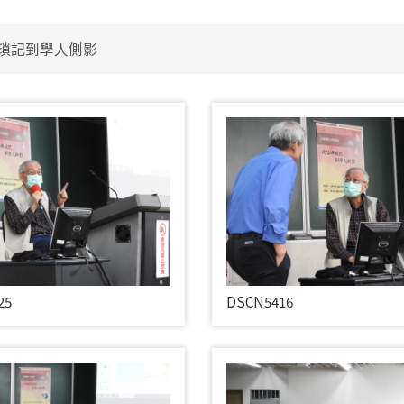
瑣記到學人側影
25
DSCN5416