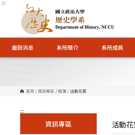
:::
跳
到
主
要
內
容
區
塊
最新消息
系所簡介
系所成員
首頁
/
資訊專區
/
相簿
/
活動花絮
:::
:::
資訊專區
活動花絮