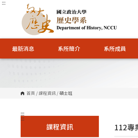
:::
跳
到
主
要
內
容
區
塊
最新消息
系所簡介
系所成員
首頁
/
課程資訊
/
碩士班
:::
:::
課程資訊
112