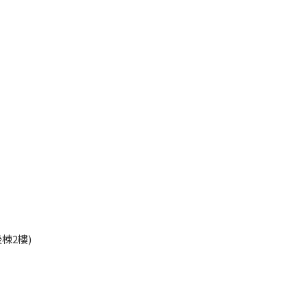
45
棟2樓)