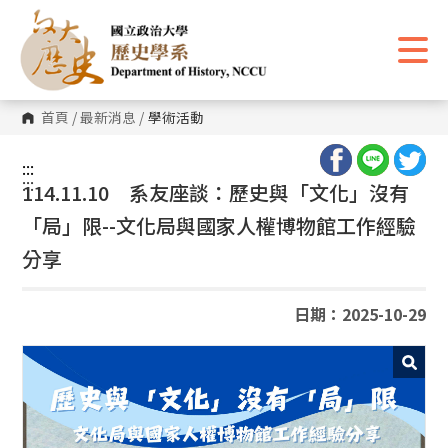
跳
到
主
要
內
容
區
首頁
/
最新消息
/
學術活動
塊
:::
:::
114.11.10 系友座談：歷史與「文化」沒有
「局」限--文化局與國家人權博物館工作經驗
分享
日期：2025-10-29