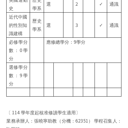
美國運動
歷史
2
選
✓
通識
史
學系
近代中國
歷史
3
的性別知
選
✓
通識
學系
識建構
9
必修學分
應修總學分：
學分
0
數：
學
分
選修學分
9
數：
學
分
114
〔
學年度起核准修讀學生適用〕
62351
業務承辦人：張曉寧助教（分機：
）
學程召集人：