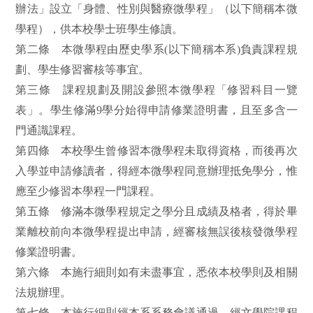
辦法」設立「身體、性別與醫療微學程」（以下簡稱本微
學程），供
本校學士班
學生修讀。
第二條 本微學程由歷史學系(以下簡稱本系)負責課程規
劃、學生修習審核等事宜。
第三條 課程規劃及開設參照本微學程「修習科目一覽
表」。學生修滿9學分始得申請修業證明書，
且至多含一
門通識課程
。
第四條 本校學生曾修習本微學程未取得資格，而後再次
入學並申請修讀者，得經本微學程同意辦理抵免學分，
惟
應至少修習本學程一門課程
。
第五條 修滿本微學程規定之學分且成績及格者，得
於畢
業離校前
向本微學程
提出
申請，
經
審核無誤後核發微學程
修業證明書。
第六條 本施行細則如有未
盡
事宜，悉依本校學則及相關
法規辦理。
第七條 本施行細則經本系系務會議通過，
經
文學院課程