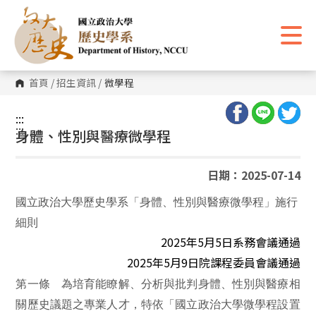
跳
到
主
要
內
容
區
首頁
/
招生資訊
/
微學程
塊
:::
:::
身體、性別與醫療微學程
日期：2025-07-14
國立政治大學歷史學系
「
身體、性別與醫療微學程
」
施行
細則
2025
年
5
月
5
日
系務會議通過
2025
年
5
月
9
日院課程委員會議通過
第一條 為培育能瞭解、分析
與批判
身體、性別與醫療相
關歷史議題之專業人才，特依「國立政治大學微學程設置