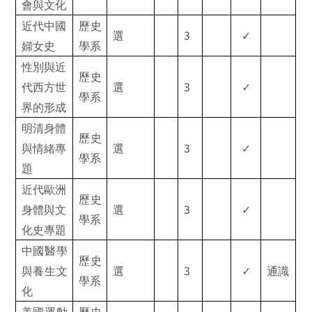
會與文化
近代中國
歷史
3
選
✓
婦女史
學系
性別與近
歷史
3
代西方世
選
✓
學系
界的形成
明清身體
歷史
3
與情緒專
選
✓
學系
題
近代歐洲
歷史
3
身體與文
選
✓
學系
化史
專
題
中國醫學
歷史
3
與養生文
選
✓
通識
學系
化