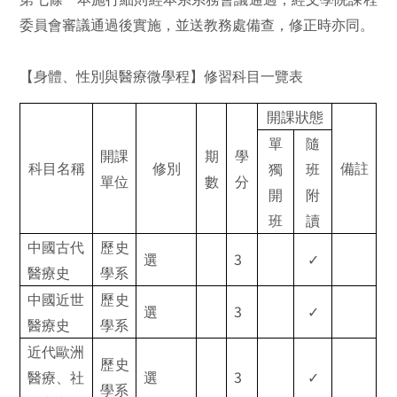
委員會審議通過後實施，並送教務處備查，修正時亦同。
【身體、性別與醫療微學程】修習科目一覽表
開課狀態
單
隨
開課
期
學
科目名稱
修別
備註
獨
班
單位
數
分
開
附
班
讀
中國古代
歷史
3
選
✓
醫療史
學系
中國近世
歷史
3
選
✓
醫療史
學系
近代歐洲
歷史
3
醫療、社
選
✓
學系