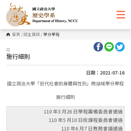
跳
到
主
要
內
容
區
首頁
/
招生資訊
/
學分學程
塊
:::
:::
施行細則
日期：2021-07-16
國立政治大學「近代社會的身體與性別」跨領域學分學程
施行細則
110 年3 月26 日學程籌備委員會通過
110 年5 月10 日校課程委員會通過
110 年6 月7 日教務會議通過