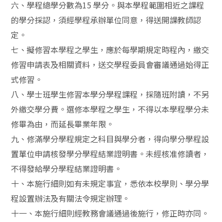
六、學程總學分數為15 學分。與本學程範圍相近之課程
的學分採認，須經學程承辦單位同意，得送開課教師認
定。
七、擬修習本學程之學生，應於每學期規定時程內，繳交
修習申請表及相關資料，送交學程委員會審議通過始得正
式修習。
八、學士班學生修習本學分學程課程，採隨班附讀，不另
外繳交學分費。選修本學程之學生，不得以本學程學分未
修畢為由，而延長畢業年限。
九、修滿學分學程規定之科目與學分者，得向學分學程設
置單位申請核發學分學程結業證明書。未經核准修讀者，
不得發給學分學程結業證明書。
十、本施行細則如有未規定事宜，悉依本校學則、學分學
程設置辦法及有關法令規定辦理。
十一、本施行細則經教務會議通過後施行，修正時亦同。