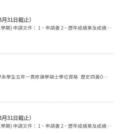
3月31日截止）
93091轉62351 Email:history@nccu.edu.tw
生五年一貫修讀學碩士學位資格 歷史四黃O宬
3月31日截止）