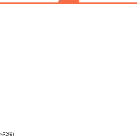
45
棟2樓)