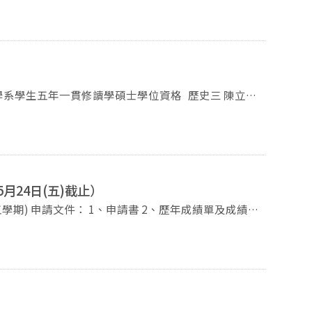
93091轉62351 Email:history@nccu.edu.tw
五年一貫修讀學碩士學位資格 歷史三 陳立謙
月24日(五)截止）
93091轉62351 Email:history@nccu.edu.tw