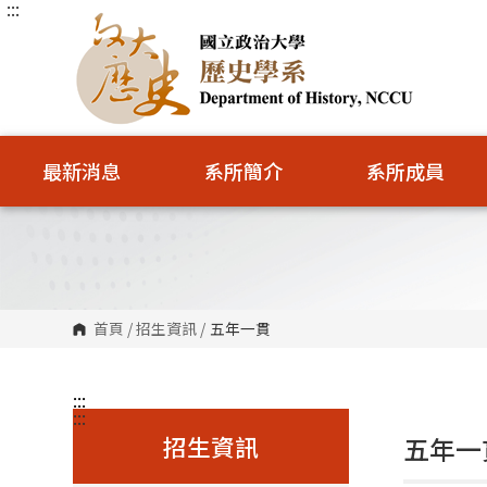
:::
跳
到
主
要
內
容
區
塊
最新消息
系所簡介
系所成員
首頁
/
招生資訊
/
五年一貫
:::
:::
招生資訊
五年一