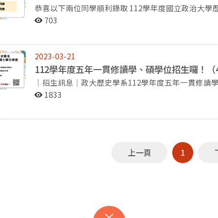
恭喜以下兩位同學順利錄取 112學年度國立政治大學歷史
浩蓁同學 歷史三 龔兆麒同學
703
2023-03-21
112學年度五年一貫修讀學、碩學位招生囉！（4
｜招生訊息｜政大歷史學系112學年度五年一貫修讀學碩學位招生囉
士班三年級下學期以上 (至少修習五學期) 申請文件： 1、申請書 2、歷年成績單及成績排名證明書 3、自傳
1833
及讀書計畫 4、其他有利審查之文件 申請時間：即日起至112年4月20日(四)截止。 聯絡人：張曉寧助教
分機:02-29393091轉62351 Email:history@nccu.e
上一頁
1