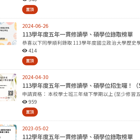
人：張曉寧助教 分機:02-293
置頂
2024-06-26
113學年度五年一貫修讀學、碩學位錄取榜單
恭喜以下同學順利錄取 113學年度國立政治大學歷史學系學生
同學
414
置頂
2024-04-30
113學年度五年一貫修讀學、碩學位招生囉！（5
申請資格： 本校學士班三年級下學期以上 (至少修習五學期) 申請文件： 1、申請書 2、歷年成績單及成績排
名證明書 3、自傳及讀書計畫 4、其他有利審查之文件 申請時間：即日起至113年5月24日(五)截止。 聯絡
959
人：張曉寧助教 分機:02-293
置頂
2023-05-02
112學年度五年一貫修讀學、碩學位錄取榜單