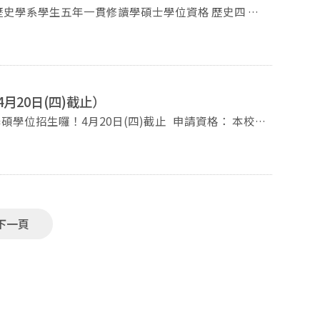
學系學生五年一貫修讀學碩士學位資格 歷史四 周
月20日(四)截止）
！4月20日(四)截止 申請資格： 本校學
du.tw
下一頁