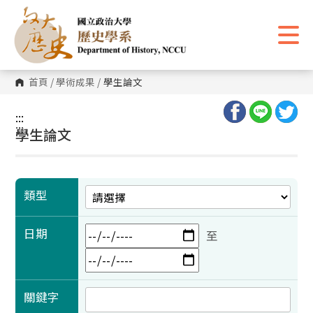
跳
到
主
要
內
容
區
首頁
/
學術成果
/
學生論文
塊
:::
:::
學生論文
類型
日期
至
關鍵字