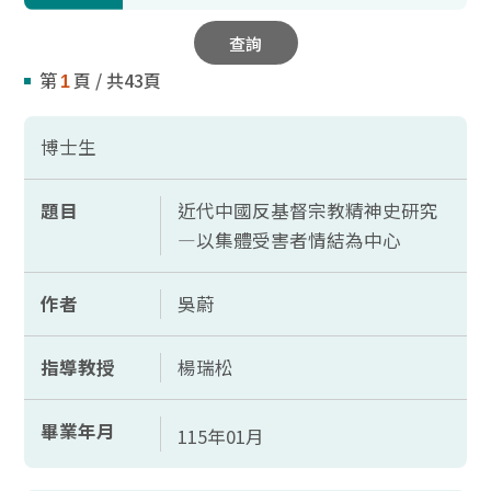
查詢
第
頁 / 共43頁
1
博士生
題目
近代中國反基督宗教精神史研究
—以集體受害者情結為中心
作者
吳蔚
指導教授
楊瑞松
畢業年月
115年01月