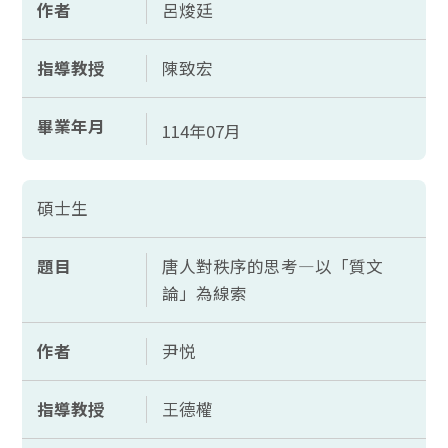
作者
呂焌廷
指導教授
陳致宏
畢業年月
114年07月
碩士生
題目
唐人對秩序的思考—以「質文
論」為線索
作者
尹悦
指導教授
王德權