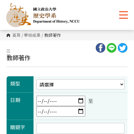
跳
到
主
要
內
容
區
首頁
/
學術成果
/
教師著作
塊
:::
:::
教師著作
類型
日期
至
關鍵字