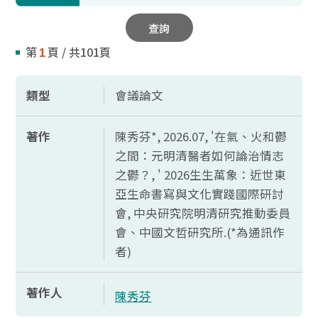
查詢
第
頁 / 共101頁
1
類型
會議論文
著作
陳秀芬*, 2026.07, '在氣、火和鬱
之間：元明清醫者如何論治情志
之鬱？, ' 2026生生萬象：近世東
亞生命書寫與文化實踐國際研討
會, 中央研究院明清研究推動委員
會、中國文哲研究所.(*為通訊作
者)
著作人
陳秀芬