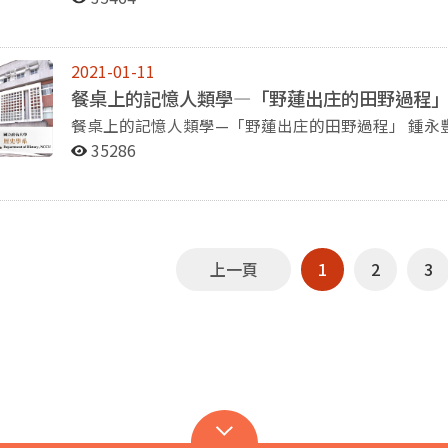
講，「佔領史料之後？--清代史料學」。演講中，陳
上(heaven)，而魄則葬在地下。 在外在與內在修練的部分，外在修練較為簡單，修練方式主要借助中
的研究成果，已集結成The Hijacked War: The Story of
源；並分享一些數位化歷史文獻的使用經驗與檢索技巧，並親
藥與食補；內在修練則複雜許多，除了內在的經氣外
中國人民志願軍戰俘、台灣與韓戰》)一書。他將韓
享史料以外，老師也提供了一些本身從事研究的經驗
極)、按摩、運動、深呼吸等。那原道博士指出，在
場則是戰俘之戰。隨後，他以誰贏了韓戰為切入點，
2021-01-11
些史學方法，例如告訴同學們各種史料的問題以及史料背後的限制等。 在
環。 最後，身為學術交流基金會的執行長，那原道博士宣傳傅爾布萊計畫，希望能促成台美之間更多
什麼在韓戰七十周年的今天，都沒人進行任何紀念。 在韓戰的過程中，戰俘的去向，是一個值得注意
餐桌上的記憶人類學—「野蓮出庄的田野過程
臺灣史的學生帶來了精彩的介紹與分享，讓同學們對
的學術交流。
的問題。七千名美國戰俘中，有21人選擇留在中國
餐桌上的記憶人類學—「野蓮出庄的田野過程」 鍾永豐先生（生祥樂隊作詞人） 本系黃仁姿老師在課
前往臺灣。美國為了這群前往臺灣的人，在戰爭中付出了巨
程中邀請到生祥樂隊作詞人鍾永豐先生演講「餐桌上
35286
成透過三個人的故事，呈現戰爭對小人物造成的影響
的新專輯野蓮出庄為主題，分享專輯中歌詞以及飲食
美軍投誠，隨後來到台灣。第二位是清華大學學生張
列舉了許多書目以及其中提到的食材，除了中文的書
不去中國也不去臺灣，選擇去其他中立國的程立人。
則是在聆聽新專輯的曲目以後，再介紹歌詞以及相關
反共宣傳。而造成大量戰俘選擇前往臺灣的原因，是
戰俘被反共戰俘殺死。常成指出，美國在韓戰中的對
使美國必須多花了一年半的時間進行戰事，卻沒有得到太多成果。 工作坊結束前
上一頁
1
2
3
與倪墨杰老師和三位發表人進行了一場綜合座談。藍
同時期的中國人，都在思考如何讓中國變得更加強大
在這一點上，和日本可謂如出一轍。此外，藍老師亦
指出任何知識生產背後，皆存在著權力結構的關係，
實都可以和臺灣史研究者對話與討論，有關研究者也應該閱讀他們的著
中山在南洋地區活動時，如何與華僑互動？又是用什
她指出，當時的人們認為中國應該使用多元語言，但
則提到他的研究經驗。他指出，1930年代到1980