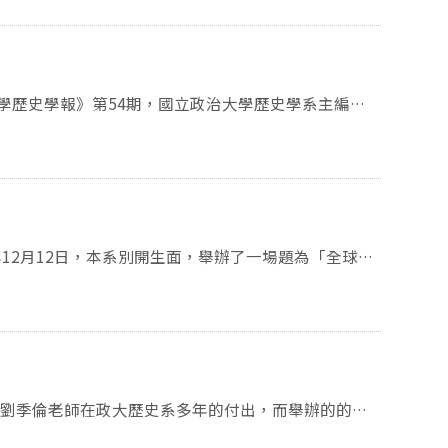
的婦女動員(1938-1945)〉(盧梓滿)、〈十八至
、〈錫安主義：「復國」與種族清洗？〉(黃如慧)、
研究員黃寬重教授，以「古為今用：治南宋史五十年心
創刊於
清華大學通識教育中心助理教授梅韻秋老師，與大家談
好滿二十週年。二十年間，承蒙眾多學友賜稿、師長審
覺史料的方法。「張廣達院士對當代中國史的反思」系
收錄了八篇論文，時間從明代到現代，主題包含中國
「早年的發蒙（1931-1949）」、（12月10日）
容收錄：〈王船山的歷史觀：從目的論觀點的討論〉(陳
詢，亦可利用華藝線上圖書館，閱讀所有文章。誠如創
「第三講：逆境中求生（1957~1958）」。系上也在12
華外交的多元性〉(吉辰)、〈國家司法與民族自尊：
！」也如當時林能士老師的勉勵：「歷史論文寫作是一
年的展望」線上視訊會議。由將於春季下學期加入系上的
分」的意義及影響〉(王力堅)；書評〈評オリオン・ク
斷的習作。」歡迎海內外歷史學或相關領域的研究生繼
上的藍適齊老師與談。本系研究部還在12月18日，邀請到
仏教》〉(倪管嬣)。
an），進行題目為「嘉慶二十三年的《八朝珠》：一本「微不足
國框架下的物質交流」。第二場在12月16日，請的
路易十四到哲士的世紀」。第三場在12月24日，由
由即將於今年二月正式到任的倪墨杰(Jack Maren
藝：近代思想觀念與大歷史結構」。 政大歷
郭旭光(Arunabh Ghosh)、美國三一大學歷史系助
專攻清代宮廷醫藥研究的故宮圖書文獻處劉世珣助理研
歷史學副教授常成(David Cheng Chang)三位學者，
辦，在
談。經統計，線上報名的研究生與學者涵蓋世界各國，
all Nadeau）演說「作為貫通心身體整的氣：中國傳
究能量。 第一位講者郭旭光，著
 the Early People’s Republic of China(《算數：共和國早
老師12月23日的美國史課堂，邀請了現任華府國際
華人民共和國早期統計圖像的兩個特色。一是中國乃一
 & US: Shared Challenges in 2021」（臺灣與
1959年出版的《偉大的十年》，記錄了中國在經濟
老師邀到本校社會系鄭力軒副教授，以「水清無魚：台灣