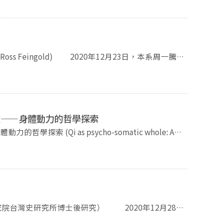
主義…等等。藉由觀察這些制度與價值觀的發展史，他
員會委員的李富春曾說過：「中國過去是半殖民地、半
灣史」課堂上進行演說。12月28日，仁姿老師的
但在形成與發展時是仰賴於對其他社群的剝削，而即使
這樣的統計學並不適合管理中國，我們需要為新中國建
陳冠妃博士，演講「佔領史料之後？--清代史料
決了。例如資本主義的發展是仰賴於對於殖民地的殘酷
？在當時引起了廣泛的討論。新時代的統計，人類學是
，在她的課程中為學生演講「餐桌上的記憶人類學—
貧富差距擴大的危機。而且在當前的社會，許多知識份
中共建國初期的統計工作，主要在建立全面而定期的統
多危機仍然不斷產生。然而與過去相比，我們目前卻是
每旬，以及普查各種，調查的方法則包含典型調查、抽
2020年12月23日，本系周一騰老
 在全面定期的統計工作中，
幕，在此深為感謝。也請大家不要錯過如此多采多姿的
律師(Ross Feingold)演講，演講題目是臺灣
試著解決這些問題。但也因為如此，史學家往往必須面
合作。最底層的鄉村合作社高達75萬個，參與統計的
恩格律師除了擔任顧問以外，也是國際政治觀察家，不
題。他將這樣的情形，稱之為史學家的職業傷害。不過
提到，為了讓政府高層理解當前處境，做出決策，必須
。至於要如何解決這些危機，劉老師認為相當有難度。
料並不一定具有高度的準確性或可理解性，「即時」才
中所列舉的議題包含了新冠肺炎、國際組織、主權爭
來也相當困難。所以他呼籲大家不是依靠希望存活，而
國總統大選等，透過深入淺出各項議題，帶領學生關心
靈——身體動力的哲學探索
 之後則是由文學院薛化元院
)中的研究成果。她以什麼能代表中國的語言開場，進而討論
 (Qi as psycho-somatic whole: A
季倫老師的許多趣事。接著致贈禮物與花束，並開放在
用普通話。接著，她從兩條敘事線，和三個不同時期的
e traditional thought) 那原道(Randall
師、崔國瑜老師、學生黃彥儒等都有發言。在最後大合
有著同樣語言、同質性高的中華民族，另一條則是多語
滿結束。
動，藉此討論當時的人們如何意識到要制定國語。第二
外在與內在的修練(inner alchemy)，也就是
學。最後一個故事是關於1949年，新中國成立以後的
原道博士首先講述氣的起
而言，不同時期的人，看法並不一致。章太炎認為方言
如《莊子》、《論語》、《春秋傳》、《淮南子》等，
會認為方言是漢語多元下的產物；部分語言學家認為方
南子》的說法延伸，說明氣與道、渾沌、陰陽的關係。
管在部分正式場合推廣，但在非正式場合或是私底下的
與陽氣；道，則為陰陽調和。調和的陰陽，也等同於
動時，使用方言才被視為反革命的行為。最後，譚吉娜
台灣史研究所博士後研究的陳冠妃博士到本系進行演
魄與陰陽的關聯。魂魄可分為三魂與七魄，魂會前往天
戰為題進行演講，相關