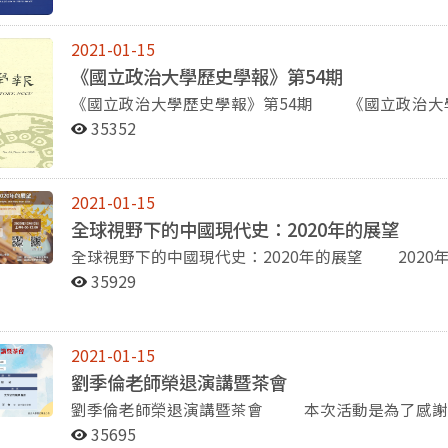
早期日記中的一以貫之〉(張揚舞)、〈汪政權成立前後廣東
擇。 過去這一學期的學術演講等活動，講題既多元廣博，且兼具學術與實用性。由系上主辦的演講，
十九世紀初不列顛王室婚姻與憲政之演變〉(曾幸麒)
包括11月3日，邀請中央研究院歷史語言研究所兼任
2021-01-15
〈「民主聖地」？一個臺灣民主化論述的考察〉(吳健榮) 《政大史粹》第35期出版囉！本刊
得」之題，分享個人治史經驗談。11月27日，請來
《國立政治大學歷史學報》第54期
1999年，是一份專屬於研究生的刊物，到今年，正
「紀遊兼述史：清代傳記體名勝圖」，講述她處理視
《國立政治大學歷史學報》第54期 《國立政治大學歷史學報》第54期，國立政治大學歷史學系主編，
查與編輯群的努力，才能締造今天的成就。本期一共
列講座，則邀請張院士作了三場演講，分別是（12月4日）
民國109年11月出版，刊載論文4篇、書評1篇，內
史、世界史與臺灣史，篇篇精彩。實體書可向本系洽
「思想的改造（1949~1957）」、與（12月15日）
35352
祺助)、〈膠州灣事件後中日關係的轉變：兼論日本對
刊號主編許慧琦老師所說：「這份刊物是屬於大家的
月12日舉辦了「全球視野下的中國現代史：2020
牛蘭事件下的政治角力〉(林威杰)、〈廣西「瞞產私
種專業訓練，除了要具備深厚的學養外，更要持續不
倪墨杰（Jack Neubauer）老師主持，並邀到系
ラウタウ(Orion Klautau)編，《戰後歷史學と日本
續賜稿《政大史粹》。
UCLA歷史系教授郭安瑞（Andrea S. Goldm
2021-01-15
道」的手抄崑弋劇」的演講。 在系學會主辦的「史粹論壇」部分，首先，10月22日，請來國立臺北大
全球視野下的中國現代史：2020年的展望
學歷史學系褚縈瑩助理教授，演講「美洲飲食文化與帝
全球視野下的中國現代史：2020年的展望 2020年12月12日，本系別開生面，舉辦了一場題為「全球視
是台大歷史系教授秦曼儀，講題為「法國沙龍文化：從
野下的中國現代史——2020年的展望」線上工作坊。會上
35929
本校中文系鄭文惠教授為大家演說「大數據時代的史家技
Neubauer)老師擔任主持人，邀請哈佛大學歷史系副教授
史工作坊的第一場講座，則邀請畢業於本系博士班，
理教授譚吉娜(Gina Anne Tam)和香港科技大學人文學部
究員，來分享「史家的技藝（二）：文物展示與修復」。 由身體與文明研究中心主辦、本系協
就他們近年出版的新書，向與會者演講並參與綜合座
12月18日，請來學術交流基金會執行長那原道（Rand
2021-01-15
人數達百餘人之多，足見講題受人注目，亦展現本系在相關領域的研
統思想中對心靈⸺身體動力的哲學探索」。 此外，本系幾位老師，分別邀請了幾位與其課程有關的
劉季倫老師榮退演講暨茶會
有Making it Count: Statistics and Statecraft in
專家學者，與學生分享其專業學識。其中，包括周一騰
劉季倫老師榮退演講暨茶會 本次活動是為了感謝劉季倫老師在政大歷史系多年的付出，而舉辦的的榮
期的統計學與國家治理》)一書。首先，他提出了中
顧問公司資深顧問方恩格律師(Ross Feingold)演講「Taiwan
退演講與茶會，演講題目是「史學家的職業傷害」。 在演講當中，老師大略的爬梳與反省人類現今社
缺乏準確性的國家，中國的統計惡名昭彰；一是中共於
35695
美國2021年共同面臨的挑戰）。12月22日，仁姿