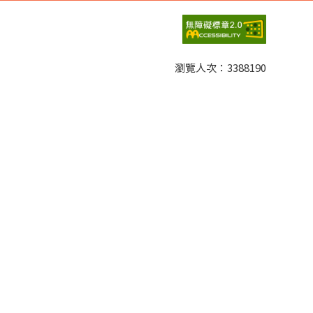
丁語。在印度，各個不同地區的人，主要是透過殖民母
娜以香港一連串抗中事件為例，點出語言與身分認同的
再深究中國政府與社會的關係。郭旭光以大數據、人工
瀏覽人次：
3388190
自信感，並非歷史上第一次出現。中國已經在許多方
應用。若要了解當代中國的發展，需要借助更多統計的
他認為韓戰的發展，顯示出美國對中國的了解有其侷限
後許多，但並未因此被打倒。他更認為，現在的美國也
望2021年的歷史能朝向更正向的發展。