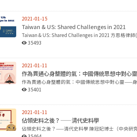
會所發展出的諸多制度與價值觀，如民主制度、資本
與文化大幅成長的十年。1951年，擔任財政經濟委
養殖業的結構與歷史」為題，在她的「風土、餐桌與台
認為它們並非是現今人類社會所宣稱的那麼美好。不
封建國家，中國的統計學是學習自歐美的資產階級。
「臺灣史」課程，邀請現任中研院台史研究所博士後的
在擁有它們後，也不代表所有的問題或不美好都被解
立新的統計學。」新的統計學要統計什麼？如何統計
學」。仁姿老師也邀請到生祥樂隊作詞人鍾永豐先生
2021-01-15
奴役，而採行民主制度也不等同於能夠消滅不平等或
主要的參考學科，其態度則是詳細且隨機進行調查。
「野蓮出庄的田野過程」。 在系所出版品方面，則有《國立政治大學歷史學報》第54期，以及屆滿二
Taiwan & US: Shared Challenges in 2021
子更發現即使我們有了民主，有了資本主義等等，更
計報表制度，頻率分成每年、每半年、每季、每月，
十周年的《政大史粹》第35期雙雙出版。 以上這些活動，都有勞系上的主辦老師、助教、承辦人員、
Taiwan & US: Shared Challenges in 2021 方恩格律師(Ross Feingold) 
完全沒有辦法來處理這些危機。 對於這些問題與危機，老師認為史學家最重要的任務就是將這些事實
樣調查和有意調查三種。這些統計資料，為日後的五年計畫奠定了基礎。
學生各方的用心與配合，才能一一順利舉行，圓滿落
師的美國史課堂邀請了現任華府國際顧問公司資深顧問方恩格
指出來，以免大眾受到蒙蔽與誤導。同時也應該盡力
從首都北京，到各省、各縣，以及鄉村合作社，層層
35493
回顧內容！ 目前全球疫情仍未消除，寒冬天冷也應注意保暖。希望各位師長、系友、校友，平安健
與美國2021年共同面臨的挑戰。長年旅居臺灣的方
對過去許多的殘酷歷史，並且苦惱於如何解決這些問
幹部也高達20萬人。曾任國家統計局局長的薛暮橋
康。也預祝大家，在辛丑牛年，順心如意
定期會受邀分享他的想法與觀點。 方恩格透過近來的國際議題來進行討論，分析美國、臺灣以及世界
講者強調他並非要否定民主制度，而只是要指出事實
及時透過統計資料來呈現國家的現況。然而，這些資
在不遠的未來，2021年還有什麼問題有待解決，其
因為歷史的目標、發展規律與邏輯皆不可知，預測未
是這項工作的重點。 在演講的尾聲，郭旭光還指出，中國與印度之間，曾透過學者互訪與討論，進行
2021-01-11
議、氣候變遷、限武談判、美國國內的黨派關係、美
是要靠著勇氣活下去。 在演講的最後，季倫老師利用邵雍的元會之說，期待我們人類社會也許還有再
過統計學方面的交流。 譚吉娜的演講著眼於其發表在Dialect and Nationalism in China, 1860-
作為貫通心身整體的氣：中國傳統思想中對心
當前的國際大事以及世界的脈動。
重來的機會，並且以此希望能與各位在場的老師與聽眾，有重逢的時候。
1960(《中國方言與民族主義，1860-1960年》
作為貫通心身整體的氣：中國傳統思想中對心靈——身體動力的哲學探索
長、歷史系陳秀芬主任致詞。兩位老師都分享了關於
雖然普通話是中國的國語，但還是有很多地方不常使
philosophical exploration of mind-body dynamics in Chines
場聽眾進行發言，閻沁恆老師、孫鐵剛老師、徐泓老
35401
故事來討論中國的「國語」。這兩條敘事線，一條是
Nadeau，學術交流基金會執行長) 此講座於2020年12日18日舉辦，那原道博士此次演講可以分為四個
照以及茶會以後，劉季倫教授榮退演講暨茶會至此圓
言的異質中國。第一個故事是關於民國初年的國語運
部分，前三部分為演講內容，分別為氣的起源、陰陽與魂魄、
個故事是關於1919年以後的歌謠收集運動和漢語方言
將氣分為身心靈三部分進行論述；最後一部分為傅爾布萊計畫的宣傳。 那
普通話推廣，以及如何政治化的問題。就方言的概念
2021-01-11
源。他提出在先秦，氣出現在許多不同的文獻中，例
是時空膠囊，保存了古代語言的特點；讀音統一籌備
佔領史料之後？——清代史料學
其中以道家的書籍出現最多。那原道博士接著以《淮
言是漢語的分支等。中共在普通話制度建立以後，儘
佔領史料之後？——清代史料學 陳冠妃博士（中央研究院台灣史研究所博士後研究） 2020年12月28
渾沌，意為最初的原始狀態；陰陽，可再細分為陰氣
場合，仍然廣泛使用方言。直到1958年的大躍進運
日，本系黃仁姿老師的臺灣史課程邀請在中央研究院
氣。講完理論，那原道博士接著將範圍放大，說明魂
35464
指出，普通話和方言在實際上並非涇渭分明，彼此仍然會相互影響。 常成以韓