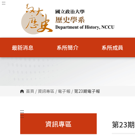
:::
跳
到
主
要
內
容
區
塊
最新消息
系所簡介
系所成員
首頁
/
資訊專區
/
電子報
/
第23期電子報
:::
:::
資訊專區
第23