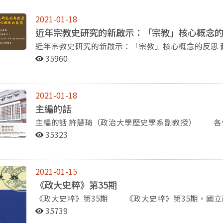
2021-01-18
近年宗教史研究的新啟示：「宗教」核心概念
近年宗教史研究的新啟示：「宗教」核心概念的反思 黃進興講座教授（中央研究院院士） 此講座於
2020年12月18日舉辦，在本次演講中，黃進興院
35960
認為儒家是宗教，歸功於五四運動時期的「儒教去宗教化」；
念下，仍將儒教定義為一種宗教名稱。關於這個議題
會學方面則是由Wittgenstein提出的「家族類似性（fa
2021-01-18
何事物時，都是因為在心裡已有一概念。因此儒教雖
主編的話
相似性，所以屬於宗教的範疇中。 接著講者則從各方面來判斷儒家是否為宗教。首先是關於儒生的自
主編的話 許慧琦（政治大學歷史學系副教授） 各位政大人，大家好！ 送走了災難頻傳、疫情嚴重
我認同。可以發現在明代以前，程朱學派的儒生認為
的2020年，全球抱著審慎樂觀的態度，迎接與看望2
限制。若從經典的存在來判斷是否為宗教，講者認為
35323
多精彩的學術、人事、宣傳與出版活動。 在系上教師動態方面，非常恭喜楊瑞松老師、崔國瑜老師榮
天神之論。而若以是否有廟宇做為宗教的依據，在民
獲109學年度的科技部研究獎勵，以及陳致宏老師榮
般人是不得進入的，唯有統治者、官員、太學生才可
周一（1月11日）剛舉辦吸引許多師生來參加的劉季
通民眾亦不習慣至孔廟祈願。又就儀式而言，在祭孔
2021-01-15
子的社會責任感及人文關懷，與我們分享了既宏觀又
以跳，其他地區的孔廟跳的是六佾舞。不過現今儀式
《政大史粹》第35期
餐，席開兩桌，不同世代的老師們齊聚一堂，既感謝
的考量居多。最後黃院士並沒有給出儒教是否為宗教
《政大史粹》第35期 《政大史粹》第35期，國立政治大學歷史學系主編，民國109年9月出版，刊載論
更順遂的發展。 關於系上的學生與系友活動，過去這學期有以大航海為主題的109年度包種茶節，還有
教的信徒，反而可能是三教合一（儒釋道）的信徒。
文 8 篇，內容收錄：〈明嘉萬時期倭寇議論中的胡惟
12月5日的文化盃合唱比賽，系上的自選曲是「如果明
35739
變〉(黃毓晴)、〈現代中國軍醫的起源：清末新式陸軍
到97級畢業的盧省言及王立勛，回到母系與學弟妹