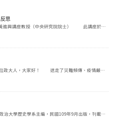
的反思
士為我們解說了儒教是否為宗教的議題。如今一般人不再
但在西方宗教社會學「World religion」的概
，在人類學上關注的點在於信仰者的主觀想法，而在社
mily resemblance)」作為宗旨，意謂人類在辨別任
與基督教、佛教等宗教不同，但他們彼此之間仍有一些
自己是「儒教信徒」，受「孔子戒」，一般士人則無此
021年。在過去這個學期，系上仍積極努力地舉辦了許
儒教的經典性非常淡薄，因為在四書五經中找不到關於
國之前孔廟是僅限於統治階級的場域，在清末民初時一
獲科技部新進研究人員兩年期計畫補助。此外，我們上
進入。且中門僅有皇帝可以走。即使在民國開放後，普
倫老師榮退演講暨茶會。季倫老師秉持著史家與知識分
典禮中的八佾舞，只有曲阜孔廟和位於首都的孔廟才可
深沉、且發人省思的近代文化發展啟示錄。當晚的聚
的正確性已不再是重點關注的議題，反而受現實與政治
季倫老師對本系的諸多貢獻，也共同期待新的一年系上
的判斷，只有大略提示聽眾，會去拜孔廟者不一定是儒
對於該現象，講者認為這顯示出儒教已被歸類為民間信
庸通倭〉(屠德欣)、〈清順治至乾隆朝多爾袞形象的轉
天就是下一生」。12月10日舉行的系友座談會，邀請
仰的一部分。並希望讓聽眾們能夠自行去思考儒教在現今的定位究竟為何。而演講至此也正式結束
的軍醫〉(張以諾)、〈從八目到《新民叢報》： 吳宓
們分享當年在系上時的生涯探索，與畢業之後的職涯選