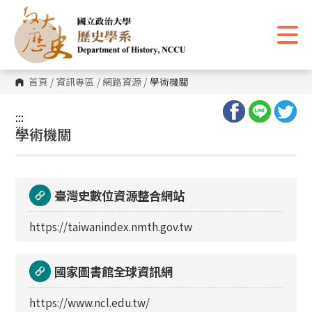
跳
到
主
要
內
容
區
首頁
/
資訊專區
/
網路資源
/
學術機關
塊
:::
:::
學術機關
臺灣史數位資源整合網站
https://taiwanindex.nmth.gov.tw
國家圖書館全球資訊網
https://www.ncl.edu.tw/