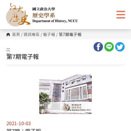
跳
到
主
要
內
容
區
首頁
/
資訊專區
/
電子報
/
第7期電子報
塊
:::
:::
第7期電子報
2021-10-03
第7期：電子報