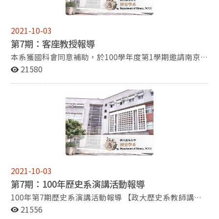
克福書展與世界出版人見面。 客座教授報導 本系獲國科
作福音廣播，臺灣聽不到。我的廣播演講是以中國歷史文
元出版趨勢和影響力。 其中「Formosa Special」專
會同意補助，於100學年度第1學期邀請南京大學歷史學
化社會為主軸來印證聖經的道理，十分通俗易懂，一般非
區部分，由行政院研考會薦選參展出版品，歷史系副教授
系馬俊亞教授至系擔任客座講學；馬俊亞教授在大學部開
基督徒和沒有讀過《聖經》的人都能聽得懂。後來，我把
楊瑞松《病夫、黃禍與睡獅：「西方」視野的中國形象與
2021-10-03
設為「中國近代社會生活史」，在研究部開設為「中國區
十一篇講稿彙整起來成為一本書：《再站起來》，二○一
近代中國國族論述想像》、金仕起《中國古代的醫學、醫
第7期：客座教授報導
域社會生態史」。 (檢視全文) 專題報導－呂鴻祺 絲路風
○年二月由九歌出版社出版。 經歷過一次人生的大災
史與政治：以醫史文本為中心的一個分析》都獲選參展。
情之旅 時值暮夏即將轉入秋天的季節，儘管在台灣沒什麼
難，給我兩個重大的啟示：一是人定不能勝天。年輕時，
《病夫、黃禍與睡獅》從「病夫」、「黃禍」和「睡
本系獲國科會同意補助，於100學年度第1學期邀請南京
特別的溫度變化的感覺，但在一水之隔的對岸，各地氣溫
總覺得成功要靠自己努力，所有的成功都是自己努力的成
獅」三項當代熟知的西方視野下的中國形象，研究這些形
大學歷史學系馬俊亞教授至系擔任客座講學；馬俊亞教授
21580
此時卻是東西南北大不同。東南沿海各省仍是由毒辣的太
果，任何失敗都是自己努力不夠的苦果。一切靠自己，人
象在近代中國思想論述的豐富意涵，瞭解這些符號對於近
在大學部開設為「中國近代社會生活史」，在研究部開設
陽所主宰，而愈往西北方向走，早晚氣溫變化就愈大。儘
定勝天。現在，我的思想改變了，成功固然要經過自己的
代中國思想論述中國族建構的影響。同時藉由釐清分梳百
為「中國區域社會生態史」。 馬俊亞教授目前任教於南
管有過幾次赴中國大陸旅遊的經驗，這次的行程卻是遠赴
努力，但是最後要祈求上帝幫助。中國人常說：「謀事在
年來東西跨文化和跨語際互動過程的複雜關係，理解分析
京大學歴史系，為博士生導師。主要研究領域為中國近代
二、三千公里以外的甘肅、青海和新疆，體驗不同於大家
人，成事在天。」謀事在人就是自己要努力，成事在天就
近代中國知識分子面對強勢西方文化價值的糾纏心情。
社會經濟史及區域社會生態史，目前已出版論文六十餘
常常聽聞的像是杭州、上海等沿海城市。這一沿路都充滿
是靠上天的決定讓自己獲得成功。所以成功的最後一向是
曾獲國科會人文學及社會科學研究中心補助出版的
篇，多刊載於《歷史研究》、（北京）《清華大學學報》
浩瀚沙漠、崇山峻嶺、異域風情的「絲路之旅」，將是我
在天而非人。人豈能勝天？另一個啟示是，凡事感恩。一
《中國古代的醫學、醫史與政治》，則從中國古代醫學論
等大陸一級期刊，以及Modern China, Modern Asian
永難遺忘的一次出國旅行。 (檢視全文) 專題報導－李侑儒
個人任何一個生活小細節，如呼吸、看報、喝茶、散步、
述、醫制政典和醫史事語等資料的形成脈絡出發，分析其
Studies等SSCI期刊。他的代表作《被犧牲的「局部」：
2011年八月，我因為參加京都大學人文科學研究所主辦
聊天……等等，都不是理所當然應得應有的。有人氣喘而
中體裁、編次、敘事、論斷、寓意，及論述動向，探討晚
淮北地區社會生態變遷研究》一書甫於2010年由臺大出
的「明清史夏合宿」會議，首次踏上京都這塊陌生而又熟
呼吸困難，有人瞎眼而看不見書報，有人患了咽喉癌而喝
周秦漢醫學論述、醫史建構與政治變遷間的可能關係，說
版中心出版，其後亦於2011年由北京大學出版社出版。
2021-10-03
悉的土地。承蒙學校和國科會及各位師長的協助，讓我這
水困難，有人關節炎而走路疼痛，有人是啞巴而無法聊
明促成中國古代醫學變遷的可能動力。 這兩本著作都
本書分析治水、漕運和鹽務等政策對淮北地區的地理、河
第7期：100年歷史系演講活動報導
窮學生終能如願成行，並順利完成首次以外文發表的報
天……。一個人能健康而靈活地生活著，就必須感恩。多
由政大出版社出版，出版社表示，推廣政大人文社會科學
道、水文、物產、民性及經濟和社會結構等所產生的塑造
告。回想起會議時能有機緣拜見席間諸位久負盛名的大
存感恩之心就會減少怨恨、仇視、妒忌之心，生活會更舒
研究成果、提倡多元學科對話，2007年八月成立以來，
和扭曲作用。他指出淮北地區之所以由唐宋時期的魚米之
100年第7期歷史系演講活動報導 【政大歷史系教師講論
師，總覺得自己是初生之犢，不知天高地厚。在此除了感
暢快樂。
就以提高政大學術交流和社會影響力為目標，陸續出版了
鄉一變而為近代的窮鄉瘠壤，主要是封建中央政府以顧全
會】 ※演講者：楊瑞松 先生 (政治大學歷史系副教授) ※
21556
謝與會師友的鼓勵與指正，也非常高興能和眾多學界先進
13本學術專書。作品先後獲得國科會補助、法國在台協會
大局的名義而有意犧牲這一局部利益的結果。該書出版
講 題：身體與認同：從顏元到「東亞病夫」 ※主持人：