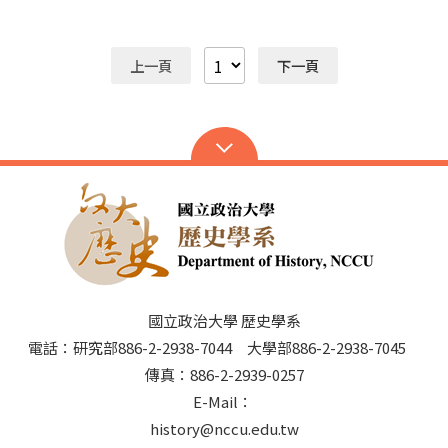
在眾人的推舉之下產生，而迎新的活動就在認識季陶樓的
朝的國都，筆者於是收拾行囊，飛往南京，展開為期一個
逃生路線後畫下句點。 系烤 與往常一樣，今
月的訪問與講學。 南京大學迄今已有百年歷史，其前身可
年的系烤是在恆光橋下舉行，參與的人數約有115人，十
上溯至清末的三江師範學堂；歷經東南大學、中央大學等
上一頁
下一頁
分熱鬧。當日的天氣非常不穩定，下午的大雨讓同學們都
階段，至1950年才正式使用現在的校名。南大是中國大
很擔心系烤是否能如期進行，幸運的是，晚上雨勢趨於緩
陸的重點大學之一，以理工科聞名，學生人數逼近五萬
和，同學們心中的大石頭才得以放下。餐點的部分，在系
人；屬於研究型大學，研究生比本科生（即大學生）多。
烤負責人歷史二張睿宇、吳政祈兩人的精心挑選下，選擇
以南大歷史系為例，每年所收的本科生有四十名，與政大
了以提供肉類為主的烤肉組合，尤其是大塊的醬燒豬肋排
歷史系相當，但是研究所新生卻高達兩百位！這種規模就
更是滿足了同學們對烤「肉」的期待！
不是臺灣的任何一個歷史系所足以望其項背的了。無怪乎
南大歷史系的專任教職亦有七十多位，否則恐怕不足以應
付教學與研究所需。 南大一共有三個校區。在南京市中心
的校本部——鼓樓校區，合併原金陵大學的部分舊址，殘
留幾棟歷史建物，在高大蓊鬱的樹木陪襯下，顯得古色古
香，卻與校內外諸多現代建築格格不入。由於學生過多，
校園四處可見人潮洶湧的景象。以總圖書館為例，每天上
國立政治大學 歷史學系
午八點開門，但是早在七點半，館外已有成群學生聚集；
電話：研究部886-2-2938-7044 大學部886-2-2938-7045
等到八點多，館內已座無虛席。學生桌上通常放著書或期
傳真：886-2-2939-0257
刊，不是安靜閱讀，就是認真作筆記。這樣的盛況天天上
E-Mail：
演，令人驚嘆！反觀政大的圖書館，大概只有期中與期末
考試期間，才會見到K書的人潮吧？ 筆者有一次到南大總
history@nccu.edu.tw