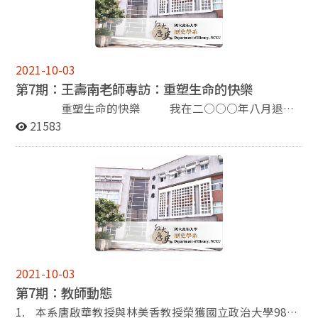
名… 大學部迎新活動 100學年歷史系總迎新的日期為9/8
此新舊世代的交流當中得以迸發，並綿延不絕。電子報的
日下午，於歷史系的大本營季陶樓進行。本次的總迎新活
立意之一，即是為新舊世代的傳承作見證，捕捉每一世代
動邀請到了系上的呂紹理教授、林美香教授、崔國瑜教
所留下的痕跡，並作為溝通、交流的橋樑，讓世代之間互
授、彭明輝教授、廖敏淑教授，給予大一的新生們未來的
通聲息、彼此瞭解。因此，電子報的內容總是儘可能地含
2021-10-03
學習走向… 系烤 今年系烤在10/14(五)舉辦，與往常一樣
括老中青三代的動向：從退休老師們的專訪、畢業系友們
第7期：王壽南老師專訪：重塑生命的快樂
是在恆光橋下舉行，參與的人數約有115人，十分熱鬧。
的近況，至系所師生們的動態，都是電子報關懷的意向。
當日的天氣非常不穩定，下午的大雨讓同學們都很擔心系
在這個新學年的開始，敬邀各位系胞們繼續支持電子報，
重塑生命的快樂 我在二○○○年八月退
烤是否能如期進行… 宿營 100學年歷史系迎新宿營的日期
您們的閱讀、來稿與捐款都是電子報存續下去的動力。期
休，但仍在歷史所兼課，到二○○二年我辭去兼課，原因
21583
為2011/9/23-25，藉由三天兩夜在金山青年活動中心的營
盼有您們的參與。 崔國瑜 寫於一百年十月三十
是我的視力急速惡化，上課時，連坐在對面的同學都看不
期，讓學弟妹們認識更多學長姐以及班上同學… (檢視全
一日
見，更不用說看同學們的研究報告了。 我患先天性近
文) 【「台灣世界史討論會」第十五回】 ※主講人： 陳樂
視，初中二年級時開始配戴眼鏡，第一次配眼鏡就是近視
元 老師 (中興大學歷史系助理教授) ※ 講 題： 單身—-十
五百度。此後度數不斷上升，大學畢業時到了一千度，一
九世紀法國社會的痲瘋病 ※主持人： 林美香 老師 (國立政
九六八年獲得博士學位時度數是一千六百度。由於我在政
治大學歷史系副教授) ※ 評論人： 李尚仁 老師 (中央研究
大任教，要做研究工作、寫論文，同時，我在校外主編了
院史語所副研究員) ※ 時 間： 2011年9月30日(週五) ，
好幾部大套叢書，這些都要耗費眼力，讓我的近視度數不
2:30PM～5:00PM ※ 地 點： 國立政治大學百年樓文學院
斷增加。到一九九○年左右，我的近視度數高達二千六百
演講廳(330111) ※ 主辦單位：政治大學歷史系、政治大
度，電腦測量度數的儀器測不出我的度數，我的度數超過
2021-10-03
學文學院身體與文明研究中心、國立台灣大學歷史系、台
了電腦測量的限度，醫生打趣地說：「你的度數真是深不
第7期：教師動態
灣世界史討論會 【政大歷史系教師講論會】 ※演講者：
可測！」 一九九○年醫生說我兩眼有白內障，需要開
楊瑞松 先生 (政治大學歷史系副教授) ※主持人：呂紹理
刀。先開右眼，結果導致眼球內血管破裂，大量出血，視
1. 本系唐啟華教授與林美香教授榮獲國立政治大學98年