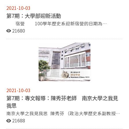
碩三的學長姐前來分享選課經驗，讓新生們更能了解且清
2021-10-03
楚選課的事宜。最後茶會在下午五點半結束。
第7期：大學部迎新活動
宿營 100學年歷史系迎新宿營的日期為
2011/9/23-25，藉由三天兩夜在金山青年活動中心的營
21680
期，讓學弟妹們認識更多學長姐以及班上同學。營期之
中，除了有晚會、系隊關、烤肉、夜間活動、RPG闖關遊
戲、小隊劇等玩樂性質活動外，我們還有許多小隊時間，
讓大二的學長姐將自己在過去一年裡所獲得的學習經驗、
讀書方法、甚至是生活上的點點滴滴傳承給大一的新生，
讓他們不會陷入徬徨、不知所措的困境，盡快的跟上大學
的生活步調，並融入歷史系這個大家庭。 總迎新
100學年歷史系總迎新的日期為9/8日下午，於歷史系
的大本營季陶樓進行。本次的總迎新活動邀起到了系上的
2021-10-03
呂紹理教授、林美香教授、崔國瑜教授、彭明輝教授、廖
第7期：專文報導：陳秀芬老師 南京大學之我見
敏淑教授，給予大一的新生們未來的學走向，以及應秉持
我思
甚麼樣的態度來面對日後的學習。在教授的勉勵之後，就
是各系隊的宣傳時間了。為了要吸引更多的新人加入，各
南京大學之我見我思 陳秀芬 （政治大學歷史系副教授）
隊無不卯足全力，期盼能組成更堅強的陣容，為系上爭
2011年8月中旬，基於本系與南京大學歷史系的學術交流
21688
光。另外，100級的班代張寧珈、副班代陳致維等幹部也
協議，加上新學期教授明清史必修課、欲更深入地瞭解明