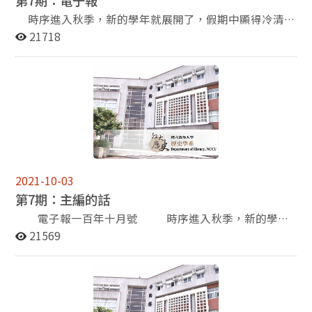
時序進入秋季，新的學年就展開了，假期中顯得冷清的
校園，頓時又開始熱鬧忙碌了起來。望著講台下羞澀怯生
21718
但朝氣蓬勃的大一學生們，更驚覺一年又已悄然飛逝—在
學院裡工作的我們，年年坐看新世代的加入，目送舊世代
的離去。 (檢視全文) 王壽南老師:重塑生命的快樂 我在二
○○○年八月退休，但仍在歷史所兼課，到二○○二年我
辭去兼課，原因是我的視力急速惡化，上課時，連坐在對
面的同學都看不見，更不用說看同學們的研究報告了。 我
患先天性近視，初中二年級時開始配戴眼鏡，第一次配眼
鏡就是近視五百度。此後度數不斷上升，大學畢業時到了
一千度，一九六八年獲得博士學位時度數是一千六百度。
2021-10-03
由於我在政大任教，要做研究工作、寫論文，同時，我在
第7期：主編的話
校外主編了好幾部大套叢書，這些都要耗費眼力，讓我的
近視度數不斷增加。到一九九○年左右，我的近視度數高
電子報一百年十月號 時序進入秋季，新的學年
達二千六百度，電腦測量度數的儀器測不出我的度數，我
就展開了，假期中顯得冷清的校園，頓時又開始熱鬧忙碌
21569
的度數超過了電腦測量的限度，醫生打趣地說：「你的度
了起來。望著講台下羞澀怯生但朝氣蓬勃的大一學生們，
數真是深不可測！」 (檢視全文) 學生活動 研究部迎新活
更驚覺一年又已悄然飛逝---在學院裡工作的我們，年年坐
動 100學年度迎新聚餐於民國100年10月11日晚間在憩賢
看新世代的加入，目送舊世代的離去。世代更迭，新舊交
樓三樓福利中餐廳舉行，舉辦主因為促進碩博新生與所上
替，新的面孔帶來新的活力，而他們與師長、學長姐們之
學長姊和師長更親密的互動，此次碩博班新生參與共約20
間的互動更激盪出豐富的創意，歷史學系的生命力也就在