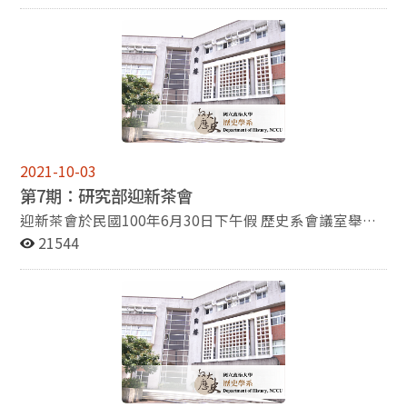
與同好請益、學習。會後，我除留在京都大學進行短期研
翻譯審查補助，今年更將前進國際書展，對於出版社是很
後，在大陸引起不少的討論及好評，被認為充分結合歷史
呂紹理老師 (國立政治大學歷史系教授兼系主任) ※時
究外，亦利用假日探訪關西地區各大小博物館及紀念館。
大的肯定。
文獻和田野材料，邏輯清晰論證有力的作品。馬教授在
間：2011年10月17日，(星期一)，上午 10:10-12:00 ※
本文即以其中一天的參訪記行，謹向各位師長及系友分享
2009年獲選為中國教育部新世紀優秀人才，該校歴史系
地 點：政大歷史系會議室(季陶樓340423) 【「台灣世
自己所見的小小心得。 (檢視全文) 專題報導－謝宛洳 很
過去僅張憲文教授曾獲此一榮譽，可見馬教授為大陸學界
界史討論會」第十五回】 ※主講人： 陳樂元 老師 (中興
榮幸在2010年的10月到2011年的4月能夠由系上選派到東
後起之重要學者。
大學歷史系助理教授) ※ 講 題： 單身----十九世紀法國社
京大學的總合文化研究科學習。我在東大選修了兩門課，
會的痲瘋病 ※主持人： 林美香 老師 (國立政治大學歷史
一門是石井剛老師的老莊思想研究；另一門是菊池秀明老
系副教授) ※ 評論人： 李尚仁 老師 (中央研究院史語所副
師的地域研究特別專題，上課內容為研讀太平天國日記。
研究員) ※ 時 間： 2011年9月30日(週五) ，2:30PM～
2021-10-03
此外，旁聽岸本美緒老師在御茶水大學開的中國史專題，
5:00PM ※ 地 點： 國立政治大學百年樓文學院演講廳
第7期：研究部迎新茶會
並且參加了岸本老師在東大的近世史研究會。此研究會主
(330111) ※ 主辦單位：政治大學歷史系、政治大學文學
要是由岸本老師的學生所組成，隔週舉行一次。學生在此
院身體與文明研究中心、國立台灣大學歷史系、台灣世界
迎新茶會於民國100年6月30日下午假 歷史系會議室舉
研究會輪流報告自己的研究，藉由互相討論改進論文不足
史討論會 【杜維運教授專題演講】 ※講 題：史學方法與
行，邀請碩博士班一年級新生參與，主要為講解所上之相
21544
的部分。有時也會邀請國外學者來研究會上演講… (檢視
史學家的氣質 ※時 間：100年11月8日（二），下午2：
關規範、注意事項與相關的生活點滴介紹，此次迎新茶會
全文)
00﹣4：00 ※地 點：季陶樓340108教室 【「百年歷史
除邀請呂紹理主任出席外，另有唐啟華、劉維開、彭明
講座」專題演講】 ※講 者：科大衛教授 （Prof. David W.
輝、朱靜華、Joe Eaton和廖敏淑共七位系上師長蒞臨，
Faure） ※講 題：從禮到法：中國社會二十世紀的轉變
由師長給與新生們提點與告誡。此外，這天亦正好是研究
（From Ritual to Law: How Chinese Society Changed in
部新舊助教交接的時刻，呂主任特別利用此次機會感謝前
the Twentieth Century） ※時 間：11月14日（星期一）
任的黃國勛助教，並贈與小禮物以表感謝；同時介紹新任
上午10:00-12:00 ※地 點：季陶樓340423R
助教張真榮小姐給新生認識。迎新茶會除所學會各股報
告，如所費繳交、通訊錄製作、讀書會的參與等，還邀請