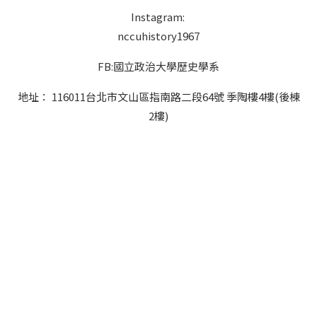
圖外文書區查資料，由於找不到任何座位，情急之下，連
Instagram:
忙坐在影印機旁的小圓凳上，最後才發現，原來這個館中
僅剩的座位，乃影印專員所屬！筆者轉念想把書外借，拿
nccuhistory1967
回家細讀，卻被告知該校外文書只限館內閱覽。外文書少
還不准外借，外文資料庫也不齊全，師資又多為該校畢業
FB:國立政治大學歷史學系
生留任，鮮少有「海歸派」（海外學成回國者），加上網
路資訊受到政府的制度性監控，這樣的環境要如何掌握全
地址： 116011台北市文山區指南路二段64號 季陶樓4樓(後棟
球的學術動態呢？難怪筆者私下與一些南大生交談，發現
2樓)
他們多少對學習條件感到失望，表達想去美國留學或來臺
灣開開眼界的強烈意圖。 「人口壓力」亦見諸學生食堂，
而且更驚心動魄。鼓樓校區有三、四個學生餐廳，採儲
值、刷卡、半自助餐式管理。校內亦有教職員餐廳，屬於
合菜制，不利於獨自用餐。上午十一點多與下午五點多，
同學陸續蜂擁至學生食堂。遇到成行的隊伍，運氣算是不
錯。通常的情況是一群人你推我擠，還不時有插隊者，爭
相向打菜員點餐。好不容易熬過這番折磨，接下來的考
驗，是端著餐盤，閃過人群，在黑壓壓的座位區找到一己
容身之處。雖說學生餐廳收費便宜、菜色多樣，也比街上
路邊的小吃衛生些，但是每天吃飯像打仗，若無過人的體
力，實在很難跟年輕力壯的學生衝鋒陷陣。話說回來，南
大的這番盛景，恐怕也會讓政大校內生意清淡的自助餐廳