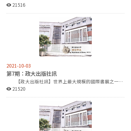
老師 (國立政治大學歷史系教授兼系主任) ※時 間：
網膜剝離，右眼遂告失明。但左眼白內障日趨嚴重，視力
度專業課程教學優良教師。 2. 本系金仕起教授與楊瑞松
21516
2011年10月17日，(星期一)，上午 10:10-12:00 ※地
模糊，二○○五年時視力幾乎是零。 我遍訪眼科名
教授著作獲研考會推薦，於100年10月至德國法蘭克福書
點：政大歷史系會議室(季陶樓340423) ※講 題：身體與
醫，他們都認為我的左眼如開刀，手術危險性太大，可能
展與世界出版人見面。 德國法蘭克福書展是世界上最
認同：從顏元到「東亞病夫」 【杜維運教授專題演講】
會重蹈右眼覆轍，所以多不願為我的左眼開刀。一直到二
大規模的國際書展之一，近年來為積極與國際出版界交
※講 題：史學方法與史學家的氣質 ※時 間：100年11月
○○七年底，振興醫院院長劉榮宏醫師才勉強同意為我開
流，新聞局近年委託台北書展基金會規劃臺灣館參展，豐
8日（二），下午2：00﹣4：00 ※地 點：季陶樓340108
刀。但他說明不能保證不會眼底大出血。我在二○○六年
富的內容，經常成為書展中的焦點。今年也將以「出版無
教室 【「百年歷史講座」專題演講】 ※講 者：科大衛教
六月已受洗成為基督徒，每天禱告，祈求上帝的幫助。二
疆界」(Taiwan, Books without Borders)為主題，分十大
授 （Prof. David W. Faure） ※講 題：從禮到法：中國社
○○七年十月二十五日進行手術，果然上帝保佑我，結果
專區展覽臺灣多元出版趨勢和影響力。其中「Formosa
會二十世紀的轉變 （From Ritual to Law: How Chinese
左眼眼底竟然沒有出血，手術成功，我的左眼又恢復了視
Special」專區部分，由行政院研考會薦選參展出版品，
Society Changed in the Twentieth Century） ※時 間：
力。我將失明到復明的心路歷程寫成一本小冊子，題名
本系副教授楊瑞松《病夫、黃禍與睡獅：「西方」視野的
2021-10-03
11月14日（星期一）上午10:00-12:00 ※地 點：季陶樓
《從黑暗到光明──記我的重生》，分送給親友。最近，
中國形象與近代中國國族論述想像》、金仕起《中國古代
第7期：政大出版社訊
340423R (檢視全文) 【第十二屆兩岸三地歷史學研究生論
《皇冠雜誌》將《從黑暗到光明》摘錄刊出於二○一一年
的醫學、醫史與政治：以醫史文本為中心的一個分析》都
文發表會】 第十二屆兩岸三地歷史學研究生論文發表會，
十月號，讓更多人知道我的這一段戲劇性的人生歷程。
獲選參展。兩位老師專書的詳細介紹，請參閱本系電子報
【政大出版社訊】世界上最大規模的國際書展之一、
由北京師範大學歷史學院、香港珠海書院亞洲研究中心、
在我失明的三年多期間，我用口述的方式「寫」了一
第三期。
德國法蘭克福書展下個月即將登場，新聞局再度籌設「臺
21520
臺灣國立政治大學歷史系，共同於民國100年10月28至11
些文章，這些文章是我教書三十多年對歷史的一些看法，
灣館」，讓世界看見臺灣多元出版面貌。歷史系副教授楊
月01日，假北京師範大學歷史學院舉辦。與會師生共計
每月一篇刊登在《歷史月刊》中，後來彙整起來成為一本
瑞松、金仕起的著作獲研考會推薦，也將前進德國與世界
100多人，發表論文共76篇… (檢視全文) 優良教師報導
書：《照照歷史的鏡子》，二○○七年七月由台灣商務印
出版人見面。 積極與國際出版界交流，新聞局近年委
本系唐啟華教授與林美香教授榮獲國立政治大學98年度專
書館出版。當時，我仍在失明狀態。 我左眼手術成
託台北書展基金會規劃臺灣館參展，豐富的內容，經常成
業課程教學優良教師。 專書參展報導 本系金仕起教授與
功，視力恢復後，遠東福音會廣播電台邀我去做專題廣
為書展中的焦點。今年也將以「出版無疆界」(Taiwan,
楊瑞松教授著作獲研考會推薦，於100年10月至德國法蘭
播，遠東福音廣播電台由美國人創辦，專對中國大陸聽眾
Books without Borders)為主題，分十大專區展覽臺灣多