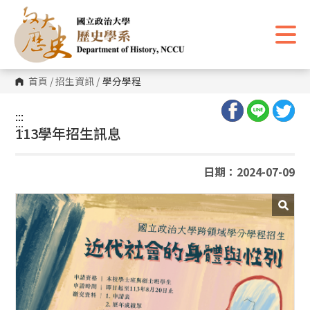
跳
到
主
要
內
容
區
首頁
/
招生資訊
/
學分學程
塊
:::
:::
113學年招生訊息
日期：2024-07-09