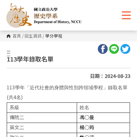
跳
到
主
要
內
容
區
首頁
/
招生資訊
/
學分學程
塊
:::
:::
113學年錄取名單
日期：2024-08-23
113
學年「近代社會的身體與性別跨領域學程」錄取名單
(
4
)
共
名
系級
姓名
傳院二
馮
○
曼
英文二
楊
○
筠