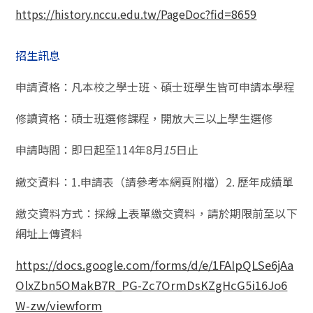
https://history.nccu.edu.tw/PageDoc?fid=8659
招生訊息
申請資格：凡本校之學士班、碩士班學生皆可申請本學程
修讀資格：碩士班選修課程，開放大三以上學生選修
申請時間：即日起至
114
年
8
月
日止
15
繳交資料：
1.
申請表（請參考本網頁附檔）
2.
歷年成績單
繳交資料方式：
採線上表單繳交資料，請於期限前至以下
網址上傳資料
https://docs.google.com/forms/d/e/1FAIpQLSe6jAa
OlxZbn5OMakB7R_PG-Zc7OrmDsKZgHcG5i16Jo6
W-zw/viewform