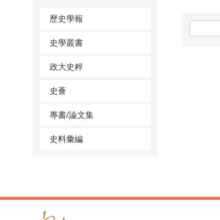
歷史學報
史學叢書
政大史粹
史薈
專書/論文集
史料彙編