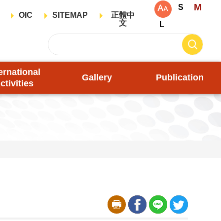
M
S
OIC
SITEMAP
正體中
文
L
ernational
Gallery
Publication
ctivities