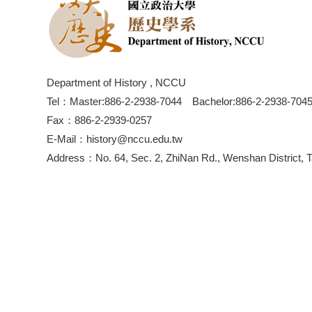
Department of History , NCCU
Tel：Master:886-2-2938-7044 Bachelor:886-2-2938-704
Fax：886-2-2939-0257
E-Mail：history@nccu.edu.tw
Address：No. 64, Sec. 2, ZhiNan Rd., Wenshan District, T