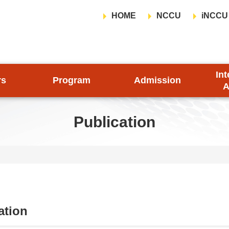
HOME
NCCU
iNCCU
Int
rs
Program
Admission
A
Publication
ation