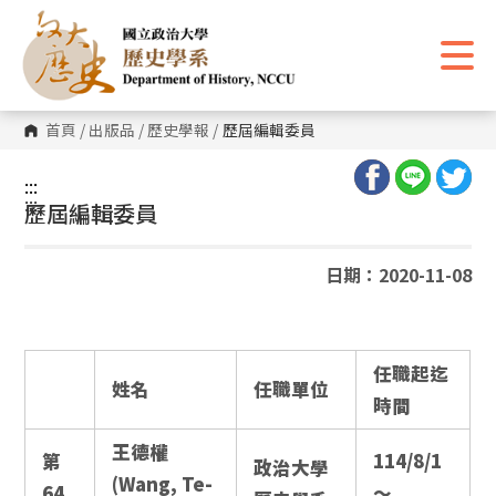
跳
到
主
要
內
容
區
首頁
/
出版品
/
歷史學報
/
歷屆編輯委員
塊
:::
:::
歷屆編輯委員
日期：2020-11-08
任職起迄
姓名
任職單位
時間
王德權
第
114/8/1
政治大學
(Wang, Te-
64
～