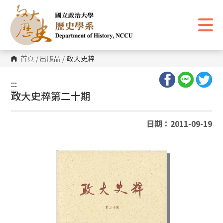
跳
到
主
要
內
容
區
首頁
/
出版品
/
政大史粹
塊
:::
:::
政大史粹第二十期
日期：2011-09-19