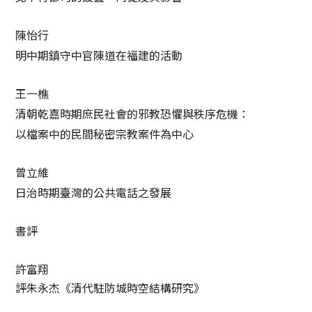
陳怡行
明中期鎮守中官陳道在福建的活動
王一樵
清朝乾嘉時期庶民社會的邪教恐懼與秩序危機：
以檔案中的民間秘密宗教案件為中心
曾立維
日治時期臺灣的公共電話之發展
書評
許富翔
評朱永杰《清代駐防城時空結構研究》