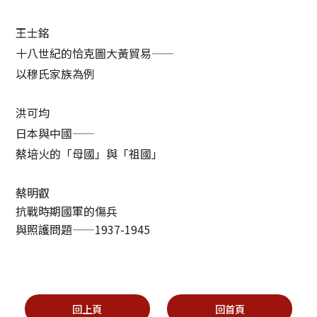
王士銘
十八世紀的恰克圖大黃貿易——
以穆氏家族為例
洪可均
日本與中國
——
蔡培火的「母國」與「祖國」
蔡明叡
抗戰時期國軍的傷兵
與照護問題
——
1937-1945
回上頁
回首頁