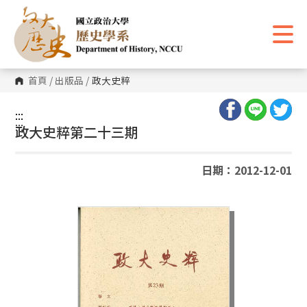
跳
到
主
要
內
容
區
首頁
/
出版品
/
政大史粹
塊
:::
:::
政大史粹第二十三期
日期：2012-12-01