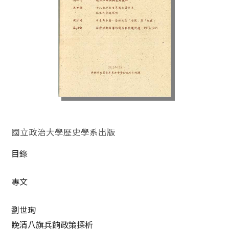
國立政治大學歷史學系出版
目錄
專文
劉世珣
睌清八旗兵餉政策探析